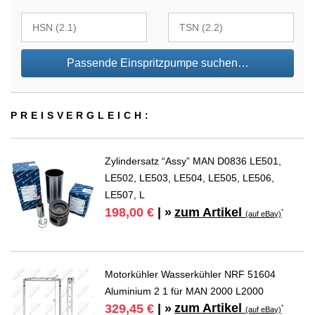
Passende Einspritzpumpe suchen…
PREIS­VER­GLEICH:
Zylindersatz “Assy” MAN D0836 LE501,
LE502, LE503, LE504, LE505, LE506,
LE507, L
zum Artikel
198,00 €
| »
*
(auf eBay)
Motorkühler Wasserkühler NRF 51604
Aluminium 2 1 für MAN 2000 L2000
zum Artikel
329,45 €
| »
*
(auf eBay)