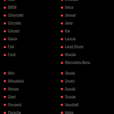
BMW
Iveco
Chevrolet
Jaguar
Chrysler
Jeep
Citroen
Kia
Dacia
Lancia
Fiat
Land Rover
Ford
Mazda
Mercedes-Benz
Mini
Skoda
Mitsubishi
Smart
Nissan
Suzuki
Opel
Toyota
Peugeot
Vauxhall
Porsche
Volvo