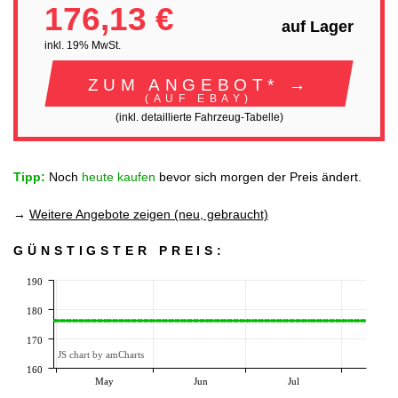
176,13 €
auf Lager
inkl. 19% MwSt.
ZUM ANGEBOT* →
(AUF EBAY)
(inkl. detaillierte Fahrzeug-Tabelle)
Tipp:
Noch
heute kaufen
bevor sich morgen der Preis ändert.
→
Weitere Angebote zeigen (neu, gebraucht)
GÜNSTIGSTER PREIS:
190
180
170
JS chart by amCharts
160
May
Jun
Jul