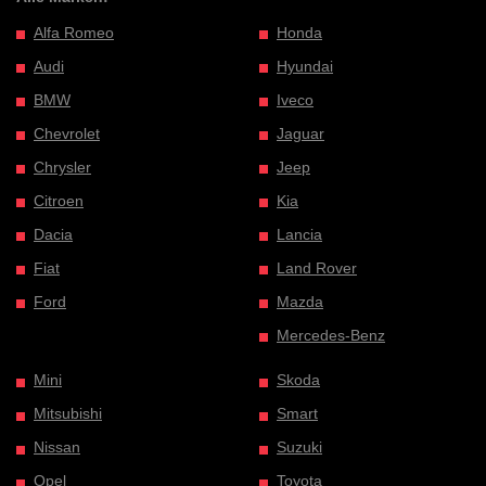
Alfa Romeo
Honda
Audi
Hyundai
BMW
Iveco
Chevrolet
Jaguar
Chrysler
Jeep
Citroen
Kia
Dacia
Lancia
Fiat
Land Rover
Ford
Mazda
Mercedes-Benz
Mini
Skoda
Mitsubishi
Smart
Nissan
Suzuki
Opel
Toyota