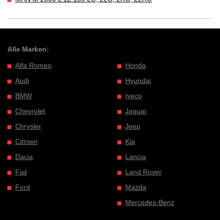
Alle Marken:
Alfa Romeo
Honda
Audi
Hyundai
BMW
Iveco
Chevrolet
Jaguar
Chrysler
Jeep
Citroen
Kia
Dacia
Lancia
Fiat
Land Rover
Ford
Mazda
Mercedes-Benz