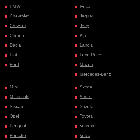
BMW
Iveco
Chevrolet
Jaguar
Chrysler
Jeep
Citroen
Kia
Dacia
Lancia
Fiat
Land Rover
Ford
Mazda
Mercedes-Benz
Mini
Skoda
Mitsubishi
Smart
Nissan
Suzuki
Opel
Toyota
Peugeot
Vauxhall
Porsche
Volvo