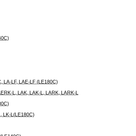
40C)
, LA-LF, LAE-LF (LE180C)
AERK-L, LAK, LAK-L, LARK, LARK-L
80C)
L, LK-L(LE180C)