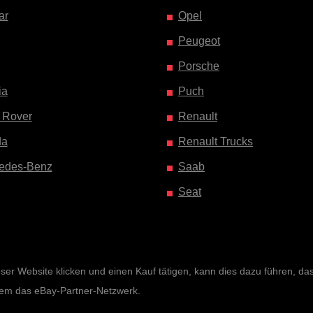
ar
Opel
Peugeot
Porsche
ia
Puch
 Rover
Renault
da
Renault Trucks
edes-Benz
Saab
Seat
r Website klicken und einen Kauf tätigen, kann dies dazu führen, dass 
rem das eBay-Partner-Netzwerk.