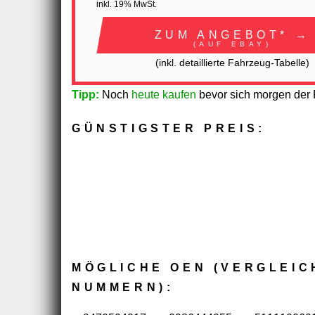
inkl. 19% MwSt.
ZUM ANGEBOT* →
(AUF EBAY)
(inkl. detaillierte Fahrzeug-Tabelle)
Tipp:
Noch
heute kaufen
bevor sich morgen der P
GÜNSTIGSTER PREIS:
MÖGLICHE OEN (VERGLEIC
NUMMERN):