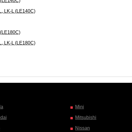
 (LE140C)
L, LK-L (LE140C)
 (LE180C)
L, LK-L (LE180C)
da
Mini
dai
Mitsubishi
o
Nissan