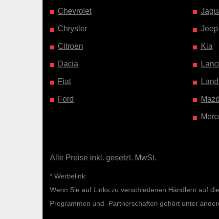
Chevrolet
Jagu
Chrysler
Jeep
Citroen
Kia
Dacia
Lanc
Fiat
Land
Ford
Maz
Merc
Alle Preise inkl. gesetzl. MwSt.
* Werbelink:
Wenn Sie auf Links zu verschiedenen Händlern auf diese
Programmen und -Partnerschaften gehört unter ande