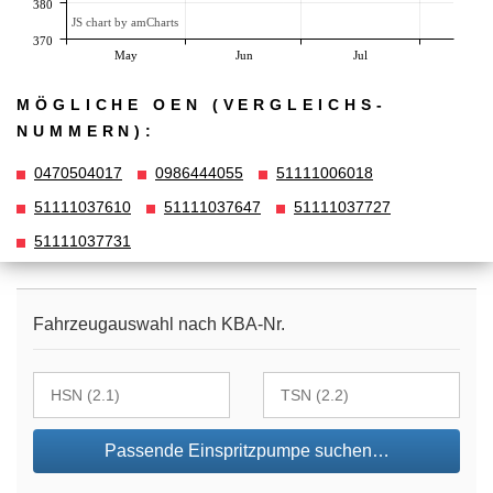
380
JS chart by amCharts
370
May
Jun
Jul
MÖGLICHE OEN (VERGLEICHS­
NUMMERN):
0470504017
0986444055
51111006018
51111037610
51111037647
51111037727
51111037731
Fahrzeugauswahl nach KBA-Nr.
Passende Einspritzpumpe suchen…