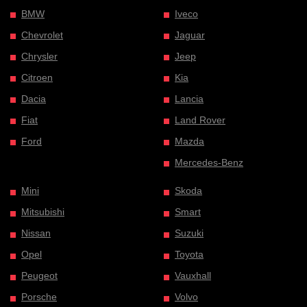
BMW
Iveco
Chevrolet
Jaguar
Chrysler
Jeep
Citroen
Kia
Dacia
Lancia
Fiat
Land Rover
Ford
Mazda
Mercedes-Benz
Mini
Skoda
Mitsubishi
Smart
Nissan
Suzuki
Opel
Toyota
Peugeot
Vauxhall
Porsche
Volvo