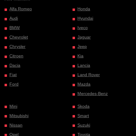
Alfa Romeo
Honda
Audi
Hyundai
BMW
Iveco
Chevrolet
Jaguar
Chrysler
Jeep
Citroen
Kia
Dacia
Lancia
Fiat
Land Rover
Ford
Mazda
Mercedes-Benz
Mini
Skoda
Mitsubishi
Smart
Nissan
Suzuki
Opel
Toyota