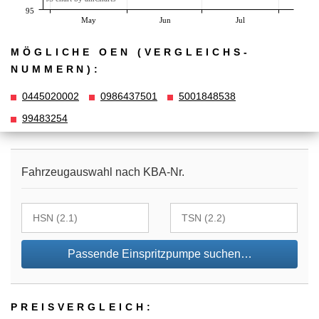
95
May
Jun
Jul
MÖGLICHE OEN (VERGLEICHS­
NUMMERN):
0445020002
0986437501
5001848538
99483254
Fahrzeugauswahl nach KBA-Nr.
Passende Einspritzpumpe suchen…
PREIS­VER­GLEICH: