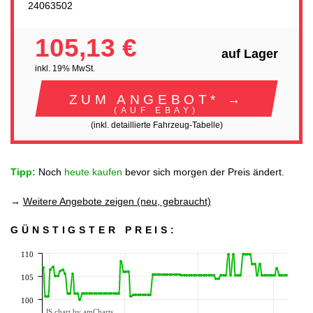
24063502
105,13 €
auf Lager
inkl. 19% MwSt.
ZUM ANGEBOT* →
(AUF EBAY)
(inkl. detaillierte Fahrzeug-Tabelle)
Tipp:
Noch
heute kaufen
bevor sich morgen der Preis ändert.
→
Weitere Angebote zeigen (neu, gebraucht)
GÜNSTIGSTER PREIS:
110
105
100
JS chart by amCharts