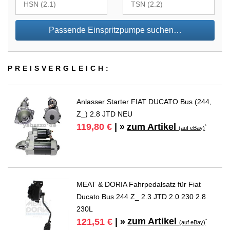
Passende Einspritzpumpe suchen…
PREIS­VER­GLEICH:
Anlasser Starter FIAT DUCATO Bus (244,
Z_) 2.8 JTD NEU
zum Artikel
119,80 €
| »
*
(auf eBay)
MEAT & DORIA Fahrpedalsatz für Fiat
Ducato Bus 244 Z_ 2.3 JTD 2.0 230 2.8
230L
zum Artikel
121,51 €
| »
*
(auf eBay)