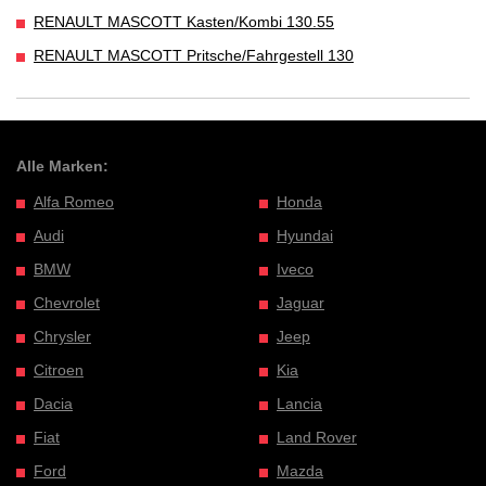
RENAULT MASCOTT Kasten/Kombi 130.55
RENAULT MASCOTT Pritsche/Fahrgestell 130
Alle Marken:
Alfa Romeo
Honda
Audi
Hyundai
BMW
Iveco
Chevrolet
Jaguar
Chrysler
Jeep
Citroen
Kia
Dacia
Lancia
Fiat
Land Rover
Ford
Mazda