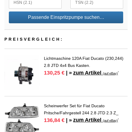
Passende Einspritzpumpe suchen…
PREIS­VER­GLEICH:
Lichtmaschine 120A Fiat Ducato (230,244)
2.8 JTD 4x4 Bus Kasten.
zum Artikel
130,25 €
| »
*
(auf eBay)
Scheinwerfer Set für Fiat Ducato
Pritsche/Fahrgestell 244 2.8 JTD 2.3 Z_
zum Artikel
136,84 €
| »
*
(auf eBay)