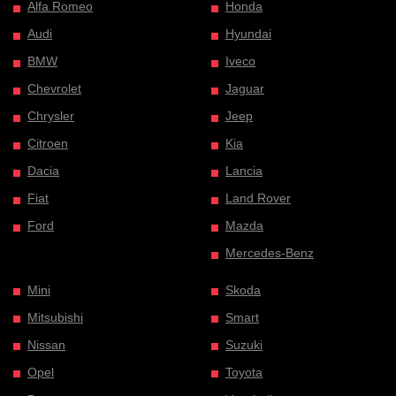
Alfa Romeo
Honda
Audi
Hyundai
BMW
Iveco
Chevrolet
Jaguar
Chrysler
Jeep
Citroen
Kia
Dacia
Lancia
Fiat
Land Rover
Ford
Mazda
Mercedes-Benz
Mini
Skoda
Mitsubishi
Smart
Nissan
Suzuki
Opel
Toyota