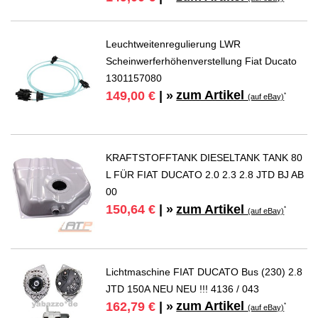
Leuchtweitenregulierung LWR
Scheinwerferhöhenverstellung Fiat Ducato
1301157080
zum Artikel
149,00 €
| »
*
(auf eBay)
KRAFTSTOFFTANK DIESELTANK TANK 80
L FÜR FIAT DUCATO 2.0 2.3 2.8 JTD BJ AB
00
zum Artikel
150,64 €
| »
*
(auf eBay)
Lichtmaschine FIAT DUCATO Bus (230) 2.8
JTD 150A NEU NEU !!! 4136 / 043
zum Artikel
162,79 €
| »
*
(auf eBay)