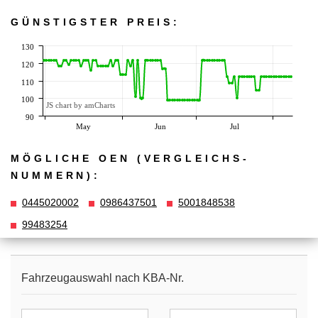
GÜNSTIGSTER PREIS:
130
120
110
100
JS chart by amCharts
90
May
Jun
Jul
MÖGLICHE OEN (VERGLEICHS­
NUMMERN):
0445020002
0986437501
5001848538
99483254
Fahrzeugauswahl nach KBA-Nr.