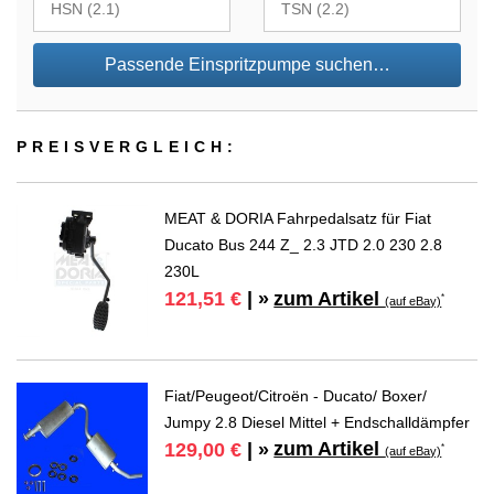
Passende Einspritzpumpe suchen…
PREIS­VER­GLEICH:
MEAT & DORIA Fahrpedalsatz für Fiat
Ducato Bus 244 Z_ 2.3 JTD 2.0 230 2.8
230L
zum Artikel
121,51 €
| »
*
(auf eBay)
Fiat/Peugeot/Citroën - Ducato/ Boxer/
Jumpy 2.8 Diesel Mittel + Endschalldämpfer
zum Artikel
129,00 €
| »
*
(auf eBay)