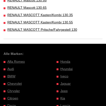
RENAULT Mascott 130.55
RENAULT Mascott 130.65
RENAULT MASCOTT Kasten/Kombi 130.35
RENAULT MASCOTT Kasten/Kombi 130.55
RENAULT MASCOTT Pritsche/Fahrgestell 130
Alle Marken:
Alfa Romeo
Honda
Audi
Hyundai
BMW
Iveco
Chevrolet
Jaguar
Chrysler
Jeep
Citroen
Kia
Dacia
Lancia