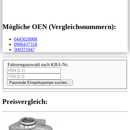
Mögliche OEN (Vergleichs­nummern):
0445020008
0986437318
500371947
Fahrzeugauswahl nach KBA-Nr.
Passende Einspritzpumpe suchen…
Preis­ver­gleich: