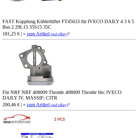
FAST Kupplung Kühlerlüfter FT45633 für IVECO DAILY 4 3 6 5
Bus 2 29L15 35S15 35C
181,25 €
| »
zum Artikel
*
(auf eBay)
Für NRF NRF 408009 Throttle 408009 Throttle fits: IVECO
DAILY IV, MASSIF; CITR
200,46 €
| »
zum Artikel
*
(auf eBay)