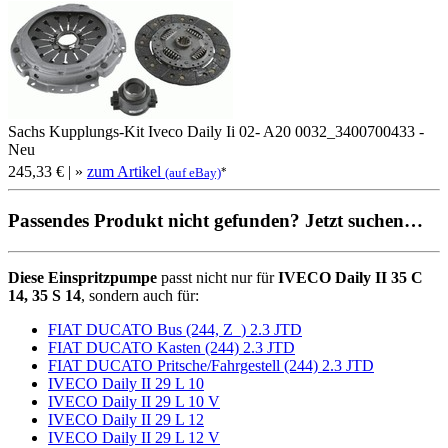
Sachs Kupplungs-Kit Iveco Daily Ii 02- A20 0032_3400700433 -
Neu
245,33 €
| »
zum Artikel
*
(auf eBay)
Passendes Produkt nicht gefunden? Jetzt suchen…
Diese Einspritzpumpe
passt nicht nur für
IVECO Daily II 35 C
14, 35 S 14
, sondern auch für:
FIAT DUCATO Bus (244, Z_) 2.3 JTD
FIAT DUCATO Kasten (244) 2.3 JTD
FIAT DUCATO Pritsche/Fahrgestell (244) 2.3 JTD
IVECO Daily II 29 L 10
IVECO Daily II 29 L 10 V
IVECO Daily II 29 L 12
IVECO Daily II 29 L 12 V