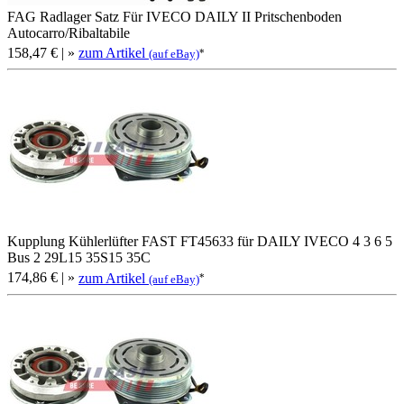
FAG Radlager Satz Für IVECO DAILY II Pritschenboden
Autocarro/Ribaltabile
158,47 €
| »
zum Artikel
*
(auf eBay)
Kupplung Kühlerlüfter FAST FT45633 für DAILY IVECO 4 3 6 5
Bus 2 29L15 35S15 35C
174,86 €
| »
zum Artikel
*
(auf eBay)