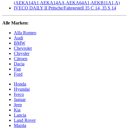
(AEKA14A1,AEKA14AA,AEKA64A1,AEKB11A1,A)
IVECO DAILY II Pritsche/Fahrgestell 35 C 14, 35 S 14
Alle Marken:
Alfa Romeo
Audi
BMW
Chevrolet
Chrysler
Citroen
Dacia
Fiat
Ford
Honda
Hyundai
Iveco
Jaguar
Jeep
Kia
Lancia
Land Rover
Mazda