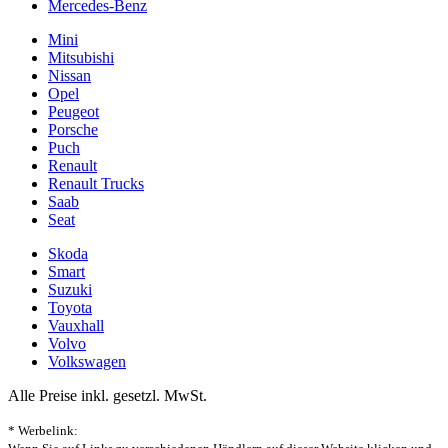
Mercedes-Benz
Mini
Mitsubishi
Nissan
Opel
Peugeot
Porsche
Puch
Renault
Renault Trucks
Saab
Seat
Skoda
Smart
Suzuki
Toyota
Vauxhall
Volvo
Volkswagen
Alle Preise inkl. gesetzl. MwSt.
* Werbelink: