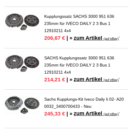
Kupplungssatz SACHS 3000 951 636
235mm für IVECO DAILY 2 3 Bus 1
12910211 4x4
zum Artikel
206,67 €
| »
*
(auf eBay)
SACHS Kupplungssatz 3000 951 636
235mm für IVECO DAILY 2 3 Bus 1
12910211 4x4
zum Artikel
214,21 €
| »
*
(auf eBay)
Sachs Kupplungs-Kit Iveco Daily Ii 02- A20
0032_3400700433 - Neu
zum Artikel
245,33 €
| »
*
(auf eBay)