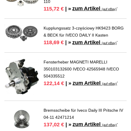
110
zum Artikel
115,72 €
| »
*
(auf eBay)
Kupplungssatz 3-częściowy HK9423 BORG
& BECK für IVECO DAILY II Kasten
zum Artikel
118,69 €
| »
*
(auf eBay)
Fensterheber MAGNETI MARELLI
350103132600 IVECO 42565948 IVECO
504335512
zum Artikel
122,14 €
| »
*
(auf eBay)
Bremsscheibe für Iveco Daily III Pritsche IV
04-11 42471214
zum Artikel
137,02 €
| »
*
(auf eBay)