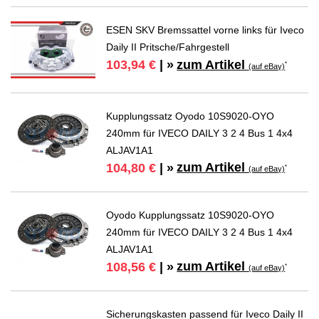
ESEN SKV Bremssattel vorne links für Iveco
Daily II Pritsche/Fahrgestell
zum Artikel
103,94 €
| »
*
(auf eBay)
Kupplungssatz Oyodo 10S9020-OYO
240mm für IVECO DAILY 3 2 4 Bus 1 4x4
ALJAV1A1
zum Artikel
104,80 €
| »
*
(auf eBay)
Oyodo Kupplungssatz 10S9020-OYO
240mm für IVECO DAILY 3 2 4 Bus 1 4x4
ALJAV1A1
zum Artikel
108,56 €
| »
*
(auf eBay)
Sicherungskasten passend für Iveco Daily II