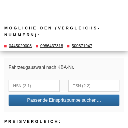
MÖGLICHE OEN (VERGLEICHS­
NUMMERN):
0445020008
0986437318
500371947
Fahrzeugauswahl nach KBA-Nr.
Passende Einspritzpumpe suchen…
PREIS­VER­GLEICH: