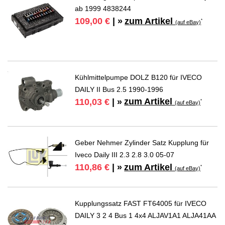
ab 1999 4838244
zum Artikel
109,00 €
| »
*
(auf eBay)
Kühlmittelpumpe DOLZ B120 für IVECO
DAILY II Bus 2.5 1990-1996
zum Artikel
110,03 €
| »
*
(auf eBay)
Geber Nehmer Zylinder Satz Kupplung für
Iveco Daily III 2.3 2.8 3.0 05-07
zum Artikel
110,86 €
| »
*
(auf eBay)
Kupplungssatz FAST FT64005 für IVECO
DAILY 3 2 4 Bus 1 4x4 ALJAV1A1 ALJA41AA