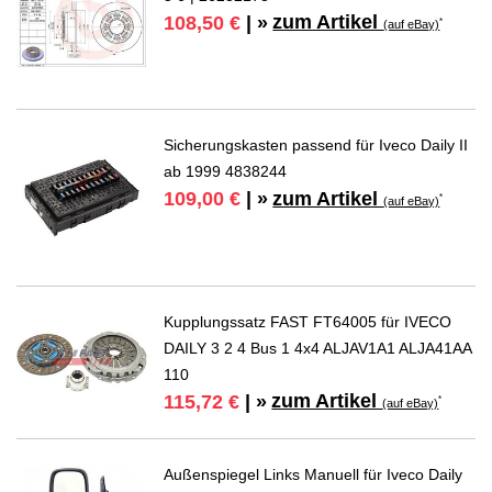
zum Artikel
108,50 €
| »
*
(auf eBay)
Sicherungskasten passend für Iveco Daily II
ab 1999 4838244
zum Artikel
109,00 €
| »
*
(auf eBay)
Kupplungssatz FAST FT64005 für IVECO
DAILY 3 2 4 Bus 1 4x4 ALJAV1A1 ALJA41AA
110
zum Artikel
115,72 €
| »
*
(auf eBay)
Außenspiegel Links Manuell für Iveco Daily