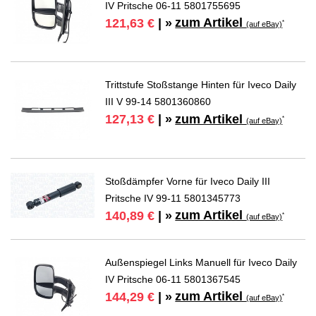
IV Pritsche 06-11 5801755695
zum Artikel
121,63 €
| »
*
(auf eBay)
Trittstufe Stoßstange Hinten für Iveco Daily
III V 99-14 5801360860
zum Artikel
127,13 €
| »
*
(auf eBay)
Stoßdämpfer Vorne für Iveco Daily III
Pritsche IV 99-11 5801345773
zum Artikel
140,89 €
| »
*
(auf eBay)
Außenspiegel Links Manuell für Iveco Daily
IV Pritsche 06-11 5801367545
zum Artikel
144,29 €
| »
*
(auf eBay)