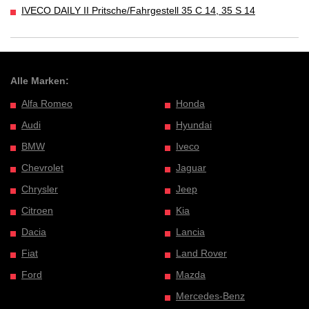
IVECO DAILY II Pritsche/Fahrgestell 35 C 14, 35 S 14
Alle Marken:
Alfa Romeo
Honda
Audi
Hyundai
BMW
Iveco
Chevrolet
Jaguar
Chrysler
Jeep
Citroen
Kia
Dacia
Lancia
Fiat
Land Rover
Ford
Mazda
Mercedes-Benz