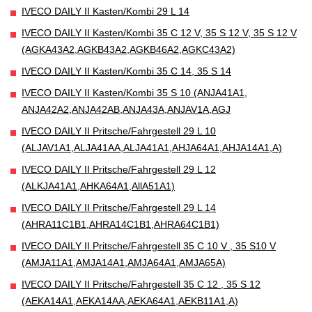
IVECO DAILY II Kasten/Kombi 29 L 14
IVECO DAILY II Kasten/Kombi 35 C 12 V, 35 S 12 V, 35 S 12 V
(AGKA43A2,AGKB43A2,AGKB46A2,AGKC43A2)
IVECO DAILY II Kasten/Kombi 35 C 14, 35 S 14
IVECO DAILY II Kasten/Kombi 35 S 10 (ANJA41A1,
ANJA42A2,ANJA42AB,ANJA43A,ANJAV1A,AGJ
IVECO DAILY II Pritsche/Fahrgestell 29 L 10
(ALJAV1A1,ALJA41AA,ALJA41A1,AHJA64A1,AHJA14A1,A)
IVECO DAILY II Pritsche/Fahrgestell 29 L 12
(ALKJA41A1,AHKA64A1,AllA51A1)
IVECO DAILY II Pritsche/Fahrgestell 29 L 14
(AHRA11C1B1,AHRA14C1B1,AHRA64C1B1)
IVECO DAILY II Pritsche/Fahrgestell 35 C 10 V , 35 S10 V
(AMJA11A1,AMJA14A1,AMJA64A1,AMJA65A)
IVECO DAILY II Pritsche/Fahrgestell 35 C 12 , 35 S 12
(AEKA14A1,AEKA14AA,AEKA64A1,AEKB11A1,A)