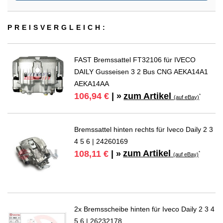
PREIS­VER­GLEICH:
FAST Bremssattel FT32106 für IVECO
DAILY Gusseisen 3 2 Bus CNG AEKA14A1
AEKA14AA
zum Artikel
106,94 €
| »
*
(auf eBay)
Bremssattel hinten rechts für Iveco Daily 2 3
4 5 6 | 24260169
zum Artikel
108,11 €
| »
*
(auf eBay)
2x Bremsscheibe hinten für Iveco Daily 2 3 4
5 6 | 26232178