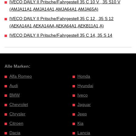
IVECO DAILY II Pritsche/Fahrgestell 35 C 10 V , 35 S10 V
(AMJA11A1,AMJA14A1,AMJA64A1,AMJA65A)
IVECO DAILY II Pritsche/Fahrgestell 35 C 12 , 35 S 12
(AEKA14A1,AEKA14AA,AEKA64A1,AEKB11A1,A)
IVECO DAILY II Pritsche/Fahrgestell 35 C 14, 35 S 14
Alle Marken:
Alfa Romeo
Honda
Audi
Hyundai
BMW
Iveco
Chevrolet
Jaguar
Chrysler
Jeep
Citroen
Kia
Dacia
Lancia