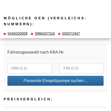
MÖGLICHE OEN (VERGLEICHS­
NUMMERN):
0445020008
0986437318
500371947
Fahrzeugauswahl nach KBA-Nr.
Passende Einspritzpumpe suchen…
PREIS­VER­GLEICH: