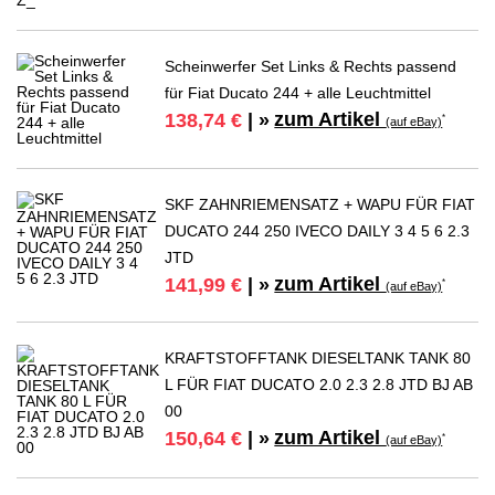
Scheinwerfer Set Links & Rechts passend
für Fiat Ducato 244 + alle Leuchtmittel
zum Artikel
138,74 €
| »
*
(auf eBay)
SKF ZAHNRIEMENSATZ + WAPU FÜR FIAT
DUCATO 244 250 IVECO DAILY 3 4 5 6 2.3
JTD
zum Artikel
141,99 €
| »
*
(auf eBay)
KRAFTSTOFFTANK DIESELTANK TANK 80
L FÜR FIAT DUCATO 2.0 2.3 2.8 JTD BJ AB
00
zum Artikel
150,64 €
| »
*
(auf eBay)