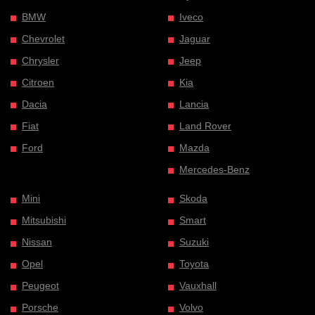
BMW
Iveco
Chevrolet
Jaguar
Chrysler
Jeep
Citroen
Kia
Dacia
Lancia
Fiat
Land Rover
Ford
Mazda
Mercedes-Benz
Mini
Skoda
Mitsubishi
Smart
Nissan
Suzuki
Opel
Toyota
Peugeot
Vauxhall
Porsche
Volvo