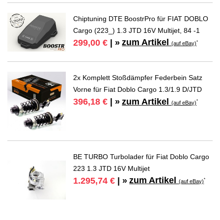
Chiptuning DTE BoostrPro für FIAT DOBLO
Cargo (223_) 1.3 JTD 16V Multijet, 84 -1
zum Artikel
299,00 €
| »
*
(auf eBay)
2x Komplett Stoßdämpfer Federbein Satz
Vorne für Fiat Doblo Cargo 1.3/1.9 D/JTD
zum Artikel
396,18 €
| »
*
(auf eBay)
BE TURBO Turbolader für Fiat Doblo Cargo
223 1.3 JTD 16V Multijet
zum Artikel
1.295,74 €
| »
*
(auf eBay)