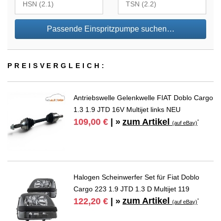
Passende Einspritzpumpe suchen…
PREIS­VER­GLEICH:
Antriebswelle Gelenkwelle FIAT Doblo Cargo
1.3 1.9 JTD 16V Multijet links NEU
zum Artikel
109,00 €
| »
*
(auf eBay)
Halogen Scheinwerfer Set für Fiat Doblo
Cargo 223 1.9 JTD 1.3 D Multijet 119
zum Artikel
122,20 €
| »
*
(auf eBay)