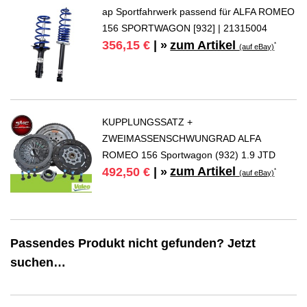
ap Sportfahrwerk passend für ALFA ROMEO
156 SPORTWAGON [932] | 21315004
zum Artikel
356,15 €
| »
*
(auf eBay)
KUPPLUNGSSATZ +
ZWEIMASSENSCHWUNGRAD ALFA
ROMEO 156 Sportwagon (932) 1.9 JTD
zum Artikel
492,50 €
| »
*
(auf eBay)
Passendes Produkt nicht gefunden? Jetzt
suchen…