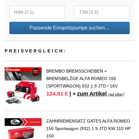
Passende Einspritzpumpe suchen…
PREIS­VER­GLEICH:
BREMBO BREMSSCHEIBEN +
BREMSBELŽGE ALFA ROMEO 156
(SPORTWAGON) 932 1.9 JTD / 16V
zum Artikel
124,81 €
| »
*
(auf eBay)
ZAHNRIEMENSATZ GATES ALFA ROMEO
156 Sportwagon (932) 1.9 JTD KW 110 HP
150