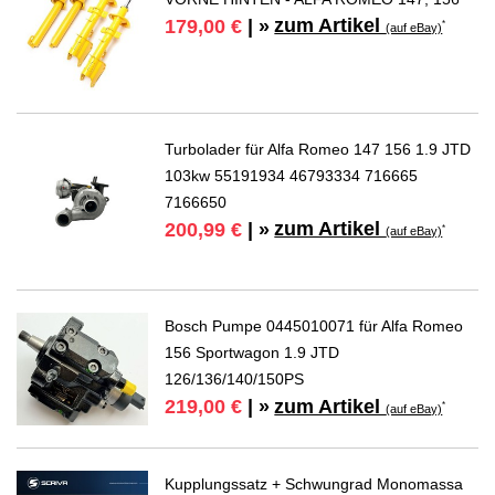
zum Artikel
179,00 €
| »
*
(auf eBay)
Turbolader für Alfa Romeo 147 156 1.9 JTD
103kw 55191934 46793334 716665
7166650
zum Artikel
200,99 €
| »
*
(auf eBay)
Bosch Pumpe 0445010071 für Alfa Romeo
156 Sportwagon 1.9 JTD
126/136/140/150PS
zum Artikel
219,00 €
| »
*
(auf eBay)
Kupplungssatz + Schwungrad Monomassa