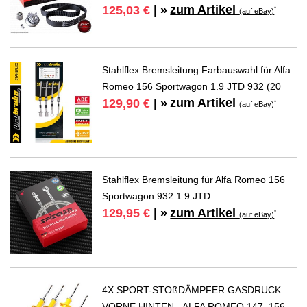
zum Artikel
125,03 €
| »
*
(auf eBay)
Stahlflex Bremsleitung Farbauswahl für Alfa
Romeo 156 Sportwagon 1.9 JTD 932 (20
zum Artikel
129,90 €
| »
*
(auf eBay)
Stahlflex Bremsleitung für Alfa Romeo 156
Sportwagon 932 1.9 JTD
zum Artikel
129,95 €
| »
*
(auf eBay)
4X SPORT-STOßDÄMPFER GASDRUCK
VORNE HINTEN - ALFA ROMEO 147, 156