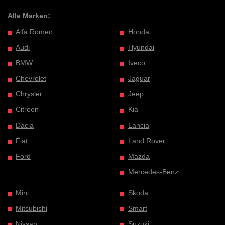
Alle Marken:
Alfa Romeo
Honda
Audi
Hyundai
BMW
Iveco
Chevrolet
Jaguar
Chrysler
Jeep
Citroen
Kia
Dacia
Lancia
Fiat
Land Rover
Ford
Mazda
Mercedes-Benz
Mini
Skoda
Mitsubishi
Smart
Nissan
Suzuki