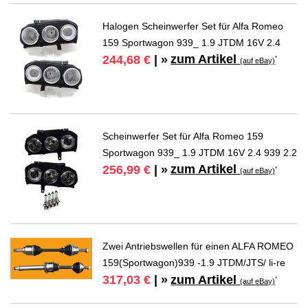
Halogen Scheinwerfer Set für Alfa Romeo
159 Sportwagon 939_ 1.9 JTDM 16V 2.4
zum Artikel
244,68 €
| »
*
(auf eBay)
Scheinwerfer Set für Alfa Romeo 159
Sportwagon 939_ 1.9 JTDM 16V 2.4 939 2.2
zum Artikel
256,99 €
| »
*
(auf eBay)
Zwei Antriebswellen für einen ALFA ROMEO
159(Sportwagon)939 -1.9 JTDM/JTS/ li-re
zum Artikel
317,03 €
| »
*
(auf eBay)