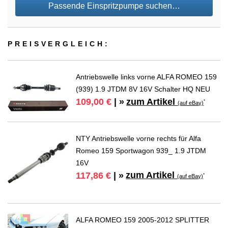
Passende Einspritzpumpe suchen…
PREIS­VER­GLEICH:
Antriebswelle links vorne ALFA ROMEO 159
(939) 1.9 JTDM 8V 16V Schalter HQ NEU
zum Artikel
109,00 €
| »
*
(auf eBay)
NTY Antriebswelle vorne rechts für Alfa
Romeo 159 Sportwagon 939_ 1.9 JTDM
16V
zum Artikel
117,86 €
| »
*
(auf eBay)
ALFA ROMEO 159 2005-2012 SPLITTER