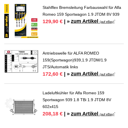
Stahlflex Bremsleitung Farbauswahl für Alfa
Romeo 159 Sportwagon 1.9 JTDM 8V 939
zum Artikel
129,90 €
| »
*
(auf eBay)
Antriebswelle für ALFA ROMEO
159(Sportwagon)939,1.9 JTDM/1.9
JTS/Automatik links
zum Artikel
172,60 €
| »
*
(auf eBay)
Ladeluftkühler für Alfa Romeo 159
Sportwagon 939 1.8 TBi 1.9 JTDM 8V
602x415
zum Artikel
208,18 €
| »
*
(auf eBay)