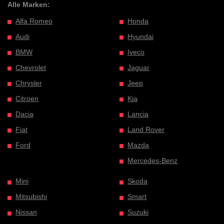
Alle Marken:
Alfa Romeo
Honda
Audi
Hyundai
BMW
Iveco
Chevrolet
Jaguar
Chrysler
Jeep
Citroen
Kia
Dacia
Lancia
Fiat
Land Rover
Ford
Mazda
Mercedes-Benz
Mini
Skoda
Mitsubishi
Smart
Nissan
Suzuki