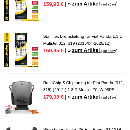
zum Artikel
159,95 €
| »
*
(auf eBay)
Stahlflex Bremsleitung für Fiat Panda 1.3 D
MultiJet 312, 319 (2015/04-2025/12)
zum Artikel
159,95 €
| »
*
(auf eBay)
RaceChip S Chiptuning für Fiat Panda (312,
319) (2012-) 1.3 D Multijet 70kW 95PS
zum Artikel
179,00 €
| »
*
(auf eBay)
Stoßstange Hinten für Fiat Panda 312 319