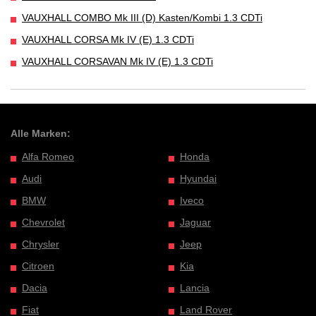
VAUXHALL COMBO Mk III (D) Kasten/Kombi 1.3 CDTi
VAUXHALL CORSA Mk IV (E) 1.3 CDTi
VAUXHALL CORSAVAN Mk IV (E) 1.3 CDTi
Alle Marken:
Alfa Romeo
Honda
Audi
Hyundai
BMW
Iveco
Chevrolet
Jaguar
Chrysler
Jeep
Citroen
Kia
Dacia
Lancia
Fiat
Land Rover