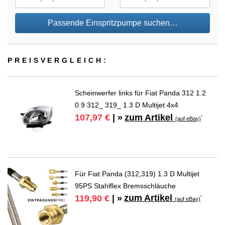
Passende Einspritzpumpe suchen…
PREIS­VER­GLEICH:
Scheinwerfer links für Fiat Panda 312 1.2
0.9 312_ 319_ 1.3 D Multijet 4x4
zum Artikel
107,97 €
| »
*
(auf eBay)
Für Fiat Panda (312,319) 1.3 D Multijet
95PS Stahlflex Bremsschläuche
zum Artikel
119,90 €
| »
*
(auf eBay)