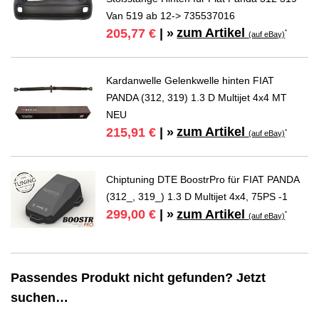
Van 519 ab 12-> 735537016
zum Artikel
205,77 €
| »
*
(auf eBay)
Kardanwelle Gelenkwelle hinten FIAT
PANDA (312, 319) 1.3 D Multijet 4x4 MT
NEU
zum Artikel
215,91 €
| »
*
(auf eBay)
Chiptuning DTE BoostrPro für FIAT PANDA
(312_, 319_) 1.3 D Multijet 4x4, 75PS -1
zum Artikel
299,00 €
| »
*
(auf eBay)
Passendes Produkt nicht gefunden? Jetzt
suchen…