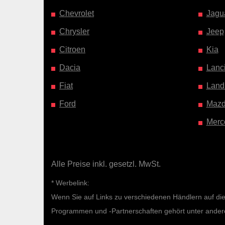
Chevrolet
Jagu
Chrysler
Jeep
Citroen
Kia
Dacia
Lanc
Fiat
Land
Ford
Maz
Merc
Alle Preise inkl. gesetzl. MwSt.
* Werbelink:
Wenn Sie auf Links zu verschiedenen Händlern auf diese
Programmen und -Partnerschaften gehört unter ande