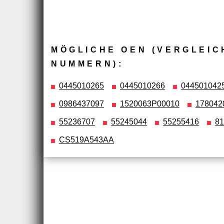
MÖGLICHE OEN (VERGLEIC
NUMMERN):
0445010265
0445010266
044501042
0986437097
1520063P00010
178042
55236707
55245044
55255416
81
CS519A543AA