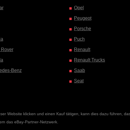
ar
Opel
Peugeot
Porsche
ia
Puch
 Rover
Renault
da
Renault Trucks
edes-Benz
Saab
Seat
r Website klicken und einen Kauf tätigen, kann dies dazu führen, dass 
rem das eBay-Partner-Netzwerk.