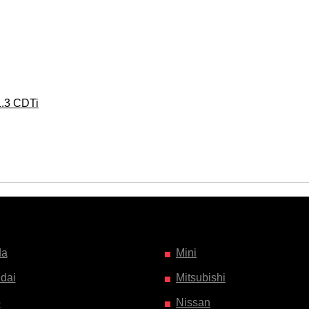
.3 CDTi
da
Mini
dai
Mitsubishi
o
Nissan