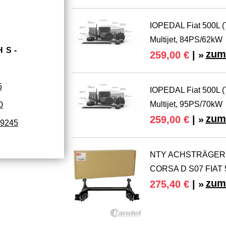
IOPEDAL Fiat 500L (T
Multijet, 84PS/62kW
HS­
zum
259,00 €
| »
5
IOPEDAL Fiat 500L (T
Multijet, 95PS/70kW
0
zum
259,00 €
| »
9245
NTY ACHSTRÄGER H
CORSA D S07 FIAT
zum
275,40 €
| »