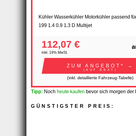
Kühler Wasserkühler Motorkühler passend für
199 1.4 0.9 1.3 D Multijet
112,07 €
a
inkl. 19% MwSt.
ZUM ANGEBOT* →
(AUF EBAY)
(inkl. detaillierte Fahrzeug-Tabelle)
Tipp:
Noch
heute kaufen
bevor sich morgen der P
GÜNSTIGSTER PREIS: