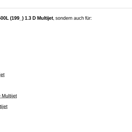
00L (199_) 1.3 D Multijet
, sondern auch für:
et
Multijet
ijet