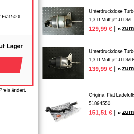
Unterdruckdose Turbo
 Fiat 500L
1,3 D Multijet JTDM
zum
129,99 €
| »
uf Lager
Unterdruckdose Turbo
1,3 D Multijet JTDM 
zum
139,99 €
| »
reis ändert.
Original Fiat Ladeluf
51894550
zum
151,51 €
| »