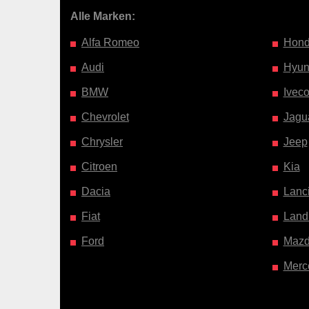
Alle Marken:
Alfa Romeo
Hon
Audi
Hyun
BMW
Ivec
Chevrolet
Jagu
Chrysler
Jeep
Citroen
Kia
Dacia
Lanc
Fiat
Land
Ford
Maz
Merc