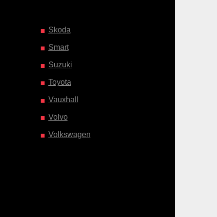
Skoda
Smart
Suzuki
Toyota
Vauxhall
Volvo
Volkswagen