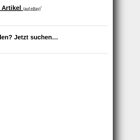
 Artikel
*
(auf eBay)
den? Jetzt suchen…