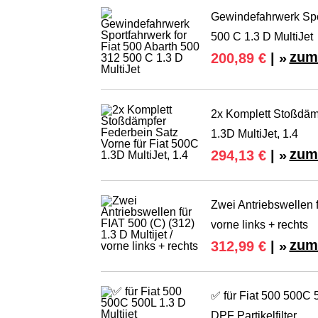
Gewindefahrwerk Spor
500 C 1.3 D MultiJet
zum
200,89 €
| »
2x Komplett Stoßdämp
1.3D MultiJet, 1.4
zum
294,13 €
| »
Zwei Antriebswellen f
vorne links + rechts
zum
312,99 €
| »
✅ für Fiat 500 500C 50
DPF Partikelfilter