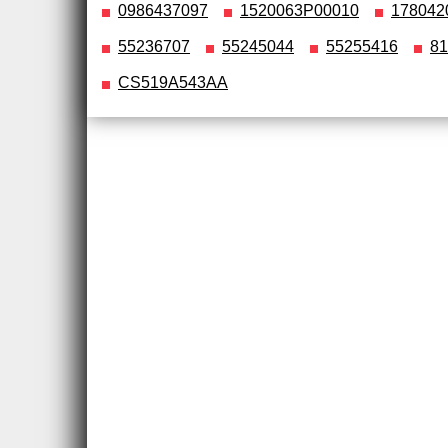
0986437097
1520063P00010
178042
55236707
55245044
55255416
81
CS519A543AA