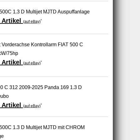
 500C 1.3 D Multijet MJTD Auspuffanlage
 Artikel
*
(auf eBay)
orderachse Kontrollarm FIAT 500 C
5kW/75hp
 Artikel
*
(auf eBay)
500 C 312 2009-2025 Panda 169 1.3 D
Qubo
 Artikel
*
(auf eBay)
0 500C 1.3 D Multijet MJTD mit CHROM
ge