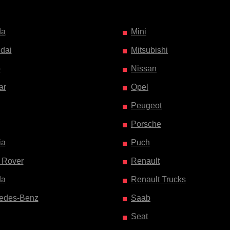
da
Mini
dai
Mitsubishi
o
Nissan
ar
Opel
Peugeot
Porsche
ia
Puch
 Rover
Renault
da
Renault Trucks
edes-Benz
Saab
Seat