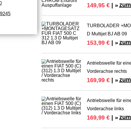
0
zum
149,95 €
| »
9245
TURBOLADER +MONT
D Multijet BJ AB 09
zum
153,99 €
| »
Antriebswelle für eine
Vorderachse rechts
zum
169,99 €
| »
Antriebswelle für eine
Vorderachse links
zum
169,99 €
| »