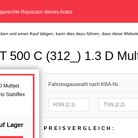
tgerechte Reparatur deines Autos
cken und einen Kauf tätigen, kann dies dazu führen, dass diese Website
 500 C (312_) 1.3 D Mult
Fahrzeugauswahl nach KBA-Nr.
io Stahlflex
uf Lager
PREIS­VER­GLEICH: