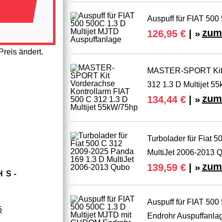
Auspuff für FIAT 500
zum
126,95 €
| »
reis ändert.
MASTER-SPORT Kit V
312 1.3 D Multijet 5
zum
134,44 €
| »
Turbolader für Fiat 
MultiJet 2006-2013 
zum
139,59 €
| »
HS­
Auspuff für FIAT 50
5
Endrohr Auspuffanla