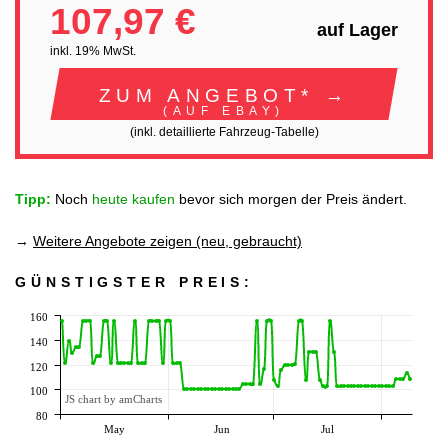
107,97 €
auf Lager
inkl. 19% MwSt.
ZUM ANGEBOT* →
(AUF EBAY)
(inkl. detaillierte Fahrzeug-Tabelle)
Tipp:
Noch
heute kaufen
bevor sich morgen der Preis ändert.
→
Weitere Angebote zeigen (neu, gebraucht)
GÜNSTIGSTER PREIS:
160
140
120
100
JS chart by amCharts
80
May
Jun
Jul