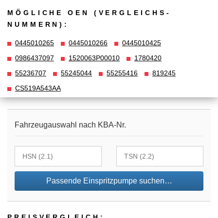
MÖGLICHE OEN (VERGLEICHS­
NUMMERN):
0445010265
0445010266
0445010425
0986437097
1520063P00010
1780420
55236707
55245044
55255416
819245
CS519A543AA
Fahrzeugauswahl nach KBA-Nr.
Passende Einspritzpumpe suchen…
PREIS­VER­GLEICH: