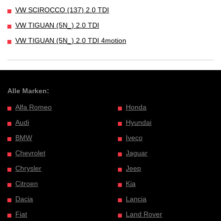
VW SCIROCCO (137) 2.0 TDI
VW TIGUAN (5N_) 2.0 TDI
VW TIGUAN (5N_) 2.0 TDI 4motion
Alle Marken:
Alfa Romeo
Honda
Audi
Hyundai
BMW
Iveco
Chevrolet
Jaguar
Chrysler
Jeep
Citroen
Kia
Dacia
Lancia
Fiat
Land Rover