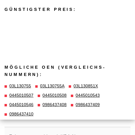
GÜNSTIGSTER PREIS:
MÖGLICHE OEN (VERGLEICHS­
NUMMERN):
03L130755
03L130755A
03L130851X
0445010507
0445010508
0445010543
0445010546
0986437408
0986437409
0986437410