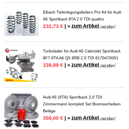
Eibach Tieferlegungsfedern Pro Kit für Audi
A5 Sportback 8TA 2.0 TDI quattro
zum Artikel
232,73 €
| »
*
(auf eBay)
Turbolader für Audi A5 Cabriolet Sportback
8F7 8TA A6 Q5 8RB 2.0 TDI 8170470001
zum Artikel
339,89 €
| »
*
(auf eBay)
Audi A5 (8TA) Sportback 2,0 TDI
Zimmermann komplett Set Bremsscheiben
Beläge
zum Artikel
359,00 €
| »
*
(auf eBay)