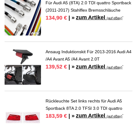
Für Audi A5 (8TA) 2.0 TDI quattro Sportback
(2011-2017) Stahlflex Bremsschläuche
zum Artikel
134,90 €
| »
*
(auf eBay)
Ansaug Induktionskit Für 2013-2016 Audi A4
/A4 Avant A5 /A4 Avant 2.0T
zum Artikel
139,52 €
| »
*
(auf eBay)
Rückleuchte Set links rechts für Audi A5
Sportback 8TA 2.0 TFSI 3.0 TDI quattro
zum Artikel
183,59 €
| »
*
(auf eBay)