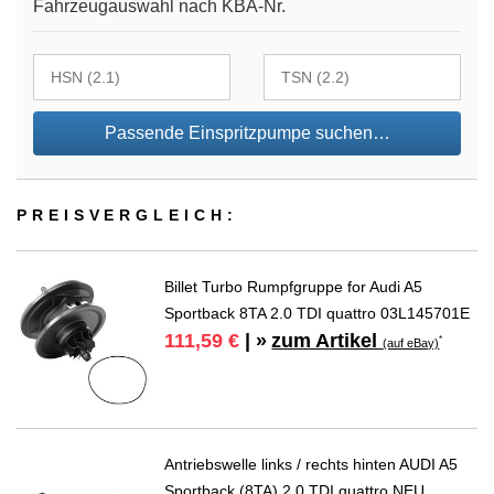
Fahrzeugauswahl nach KBA-Nr.
Passende Einspritzpumpe suchen…
PREIS­VER­GLEICH:
Billet Turbo Rumpfgruppe for Audi A5
Sportback 8TA 2.0 TDI quattro 03L145701E
zum Artikel
111,59 €
| »
*
(auf eBay)
Antriebswelle links / rechts hinten AUDI A5
Sportback (8TA) 2.0 TDI quattro NEU