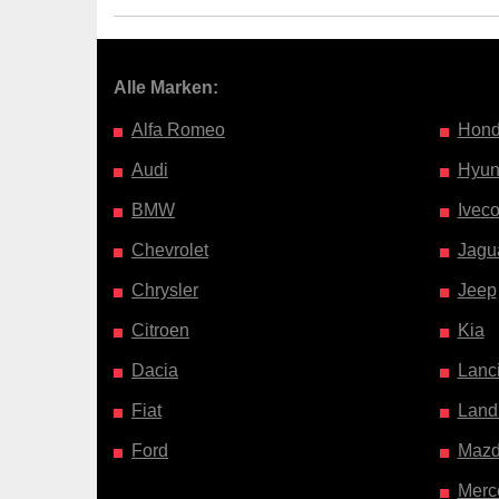
Alle Marken:
Alfa Romeo
Hon
Audi
Hyun
BMW
Ivec
Chevrolet
Jagu
Chrysler
Jeep
Citroen
Kia
Dacia
Lanc
Fiat
Land
Ford
Maz
Merc