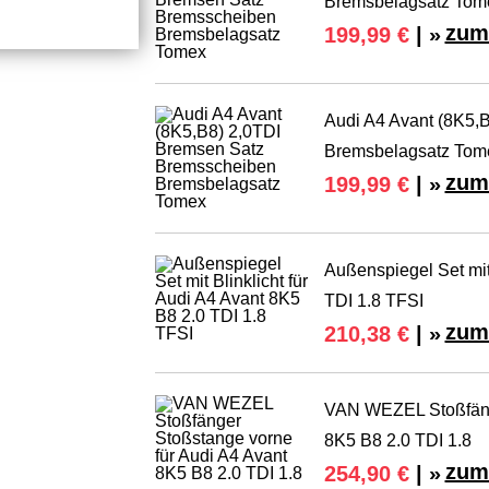
Bremsbelagsatz Tom
zum
199,99 €
| »
Audi A4 Avant (8K5,
Bremsbelagsatz Tom
zum
199,99 €
| »
Außenspiegel Set mit 
TDI 1.8 TFSI
zum
210,38 €
| »
VAN WEZEL Stoßfänge
8K5 B8 2.0 TDI 1.8
zum
254,90 €
| »