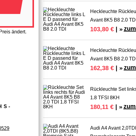
Heckleuchte Rückleuc
Avant 8K5 B8 2.0 TD
zum
103,80 €
| »
reis ändert.
Heckleuchte Rückleuc
Avant 8K5 B8 2.0 TD
zum
162,38 €
| »
Rückleuchte Set links
1.8 TFSI 8KH
zum 
180,11 €
| »
HS­
Audi A4 Avant 2,0TD
0529