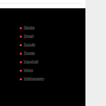
Skoda
Smart
Suzuki
Toyota
Vauxhall
Volvo
Volkswagen