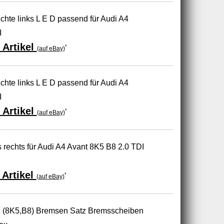
hte links L E D passend für Audi A4
I
 Artikel
*
(auf eBay)
hte links L E D passend für Audi A4
I
 Artikel
*
(auf eBay)
 rechts für Audi A4 Avant 8K5 B8 2.0 TDI
Artikel
*
(auf eBay)
I (8K5,B8) Bremsen Satz Bremsscheiben