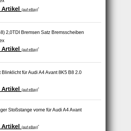
ex
 Artikel
*
(auf eBay)
B8) 2,0TDI Bremsen Satz Bremsscheiben
ex
 Artikel
*
(auf eBay)
Blinklicht für Audi A4 Avant 8K5 B8 2.0
 Artikel
*
(auf eBay)
r Stoßstange vorne für Audi A4 Avant
 Artikel
*
(auf eBay)