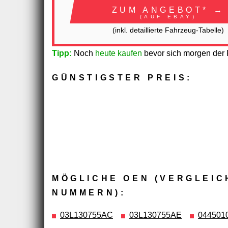
ZUM ANGEBOT* →
(AUF EBAY)
(inkl. detaillierte Fahrzeug-Tabelle)
Tipp:
Noch
heute kaufen
bevor sich morgen der P
GÜNSTIGSTER PREIS:
MÖGLICHE OEN (VERGLEIC
NUMMERN):
03L130755AC
03L130755AE
044501