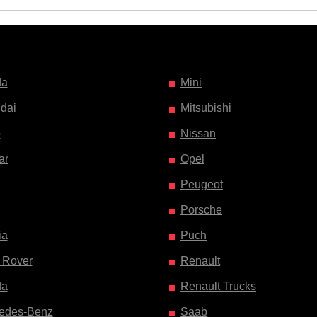
da
Mini
dai
Mitsubishi
o
Nissan
ar
Opel
Peugeot
Porsche
ia
Puch
 Rover
Renault
da
Renault Trucks
edes-Benz
Saab