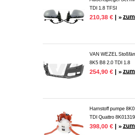
TDI 1.8 TFSI
zum
210,38 €
| »
VAN WEZEL Stoßfänge
8K5 B8 2.0 TDI 1.8
zum
254,90 €
| »
Harnstoff pumpe 8K0
TDI Quattro 8K0131
zum
398,00 €
| »