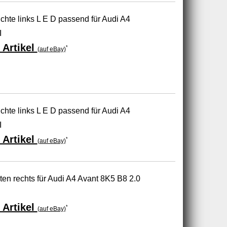
hte links L E D passend für Audi A4
I
 Artikel
*
(auf eBay)
hte links L E D passend für Audi A4
I
 Artikel
*
(auf eBay)
en rechts für Audi A4 Avant 8K5 B8 2.0
B
 Artikel
*
(auf eBay)