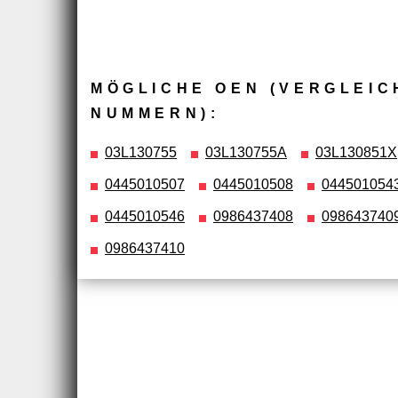
MÖGLICHE OEN (VERGLEIC
NUMMERN):
03L130755
03L130755A
03L130851X
0445010507
0445010508
044501054
0445010546
0986437408
098643740
0986437410