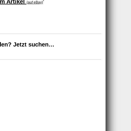
m Artikel
*
(auf eBay)
den? Jetzt suchen…