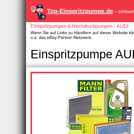
Top-Einspritzpumpe.de
– zeitwer
Einspritzpumpen & Hochdruckpumpen
AUDI
Wenn Sie auf Links zu Händlern auf dieser Website kli
u.a. das eBay-Partner-Netzwerk.
Einspritzpumpe AUD