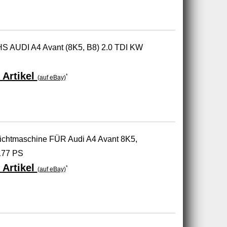
S AUDI A4 Avant (8K5, B8) 2.0 TDI KW
 Artikel
*
(auf eBay)
htmaschine FÜR Audi A4 Avant 8K5,
177 PS
 Artikel
*
(auf eBay)