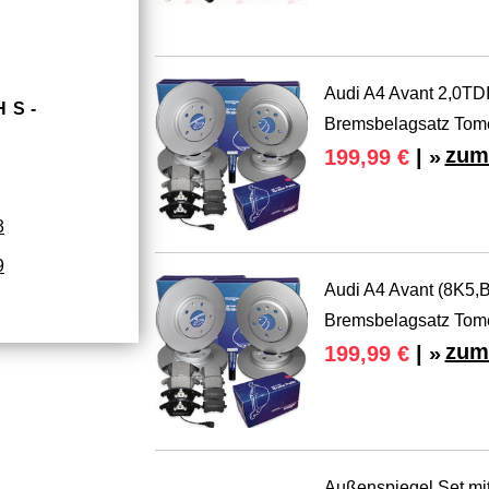
Audi A4 Avant 2,0TD
HS­
Bremsbelagsatz Tom
zum
199,99 €
| »
3
9
Audi A4 Avant (8K5,
Bremsbelagsatz Tom
zum
199,99 €
| »
Außenspiegel Set mit 