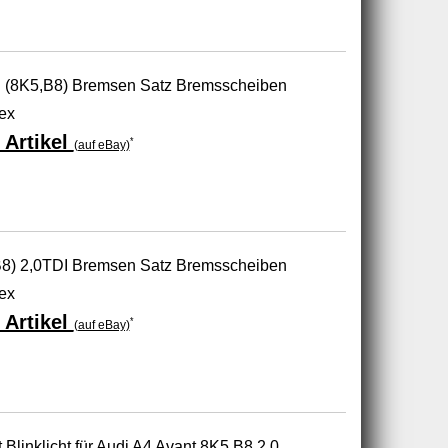
I (8K5,B8) Bremsen Satz Bremsscheiben
ex
 Artikel
*
(auf eBay)
B8) 2,0TDI Bremsen Satz Bremsscheiben
ex
 Artikel
*
(auf eBay)
Blinklicht für Audi A4 Avant 8K5 B8 2.0