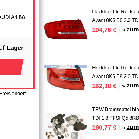
Heckleuchte Rückleuc
UDI A4 B8
Avant 8K5 B8 2.0 TD
zum
104,76 €
| »
uf Lager
Heckleuchte Rückleuc
Avant 8K5 B8 2.0 TD
zum
162,38 €
| »
reis ändert.
TRW Bremssattel hint
TDI 1.8 TFSI Q5 8R
zum
190,77 €
| »