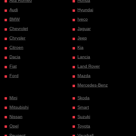
Alfa Romeo
Honda
Audi
Hyundai
BMW
Iveco
Chevrolet
Jaguar
Chrysler
Jeep
Citroen
Kia
Dacia
Lancia
Fiat
Land Rover
Ford
Mazda
Mercedes-Benz
Mini
Skoda
Mitsubishi
Smart
Nissan
Suzuki
Opel
Toyota
Peugeot
Vauxhall