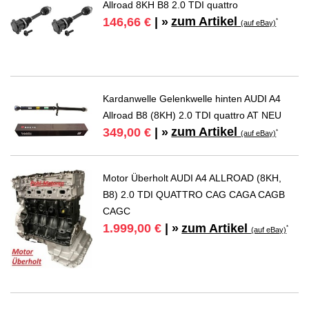
Allroad 8KH B8 2.0 TDI quattro
zum Artikel
146,66 €
| »
*
(auf eBay)
Kardanwelle Gelenkwelle hinten AUDI A4
Allroad B8 (8KH) 2.0 TDI quattro AT NEU
zum Artikel
349,00 €
| »
*
(auf eBay)
Motor Überholt AUDI A4 ALLROAD (8KH,
B8) 2.0 TDI QUATTRO CAG CAGA CAGB
CAGC
zum Artikel
1.999,00 €
| »
*
(auf eBay)