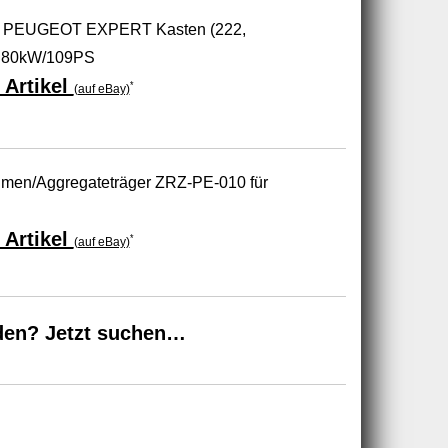
g PEUGEOT EXPERT Kasten (222,
I 80kW/109PS
 Artikel
*
(auf eBay)
ahmen/Aggregateträger ZRZ-PE-010 für
 Artikel
*
(auf eBay)
den? Jetzt suchen…