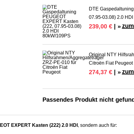
DTE Gaspedaltunin
07.95-03.08) 2.0 HD
zum
239,00 €
| »
Original NTY Hilfsr
Citroën Fiat Peugeot
zum
274,37 €
| »
Passendes Produkt nicht gefun
OT EXPERT Kasten (222) 2.0 HDI
, sondern auch für: