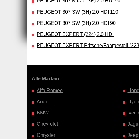
PEUGEOT 307 Break (3E) 2.0 HDI 90
PEUGEOT 307 SW (3H) 2.0 HDI 110
PEUGEOT 307 SW (3H) 2.0 HDI 90
PEUGEOT EXPERT (224) 2.0 HDi
PEUGEOT EXPERT Pritsche/Fahrgestell (223)
Alle Marken:
Alfa Romeo
Hon
Audi
Hyun
BMW
Ivec
Chevrolet
Jagu
Chrysler
Jeep