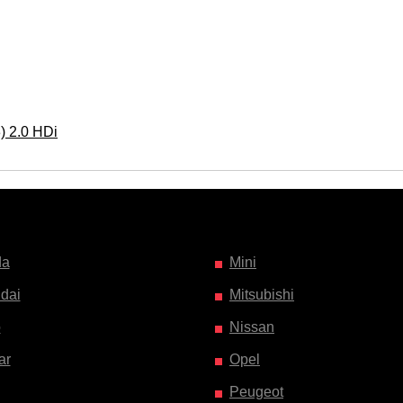
 2.0 HDi
da
Mini
dai
Mitsubishi
o
Nissan
ar
Opel
Peugeot