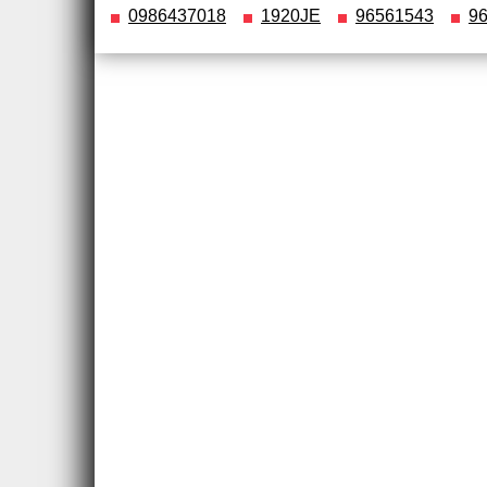
0986437018
1920JE
96561543
9