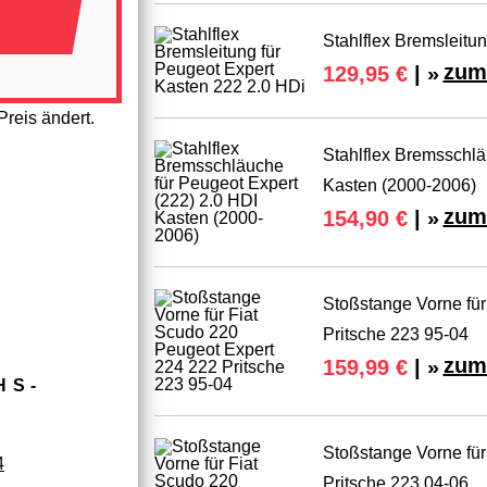
Stahlflex Bremsleitu
zum
129,95 €
| »
reis ändert.
Stahlflex Bremsschlä
Kasten (2000-2006)
zum
154,90 €
| »
Stoßstange Vorne für
Pritsche 223 95-04
zum
159,99 €
| »
HS­
Stoßstange Vorne für
4
Pritsche 223 04-06