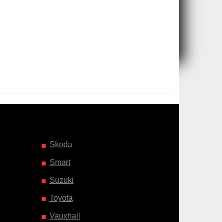
Skoda
Smart
Suzuki
Toyota
Vauxhall