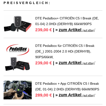
PREIS­VER­GLEICH:
DTE Pedalbox+ CITROËN C5 I Break (DE,
01-04) 2.0HDi (DERHYB) 66kW/90PS
zum Artikel
239,00 €
| »
*
(auf eBay)
DTE Pedalbox für CITROËN C5 I Break
(DE_) 2001-2004 2.0 HDi (DERHYB),
90PS/66kW,
zum Artikel
239,00 €
| »
*
(auf eBay)
DTE Pedalbox + App CITROËN C5 I Break
(DE, 01-04) 2.0HDi (DERHYB) 66kW/90PS
zum Artikel
289,00 €
| »
*
(auf eBay)