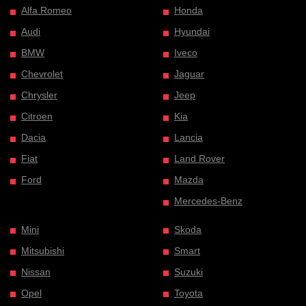
Alfa Romeo
Honda
Audi
Hyundai
BMW
Iveco
Chevrolet
Jaguar
Chrysler
Jeep
Citroen
Kia
Dacia
Lancia
Fiat
Land Rover
Ford
Mazda
Mercedes-Benz
Mini
Skoda
Mitsubishi
Smart
Nissan
Suzuki
Opel
Toyota