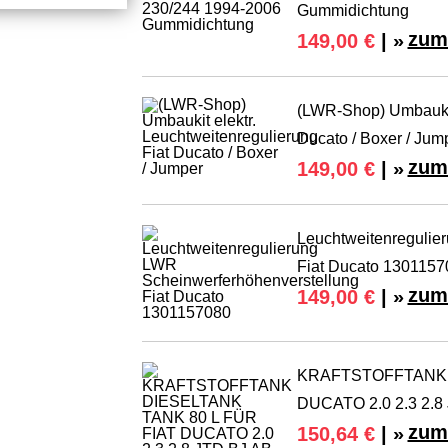
Gummidichtung
zum
149,00 €
| »
(LWR-Shop) Umbaukit 
Ducato / Boxer / Jum
zum
149,00 €
| »
Leuchtweitenregulie
Fiat Ducato 1301157
zum
149,00 €
| »
KRAFTSTOFFTANK D
DUCATO 2.0 2.3 2.8
zum
150,64 €
| »