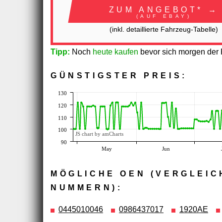
ZUM ANGEBOT* →
(AUF EBAY)
(inkl. detaillierte Fahrzeug-Tabelle)
Tipp:
Noch
heute kaufen
bevor sich morgen der P
GÜNSTIGSTER PREIS:
130
120
110
100
JS chart by amCharts
90
May
Jun
MÖGLICHE OEN (VERGLEIC
NUMMERN):
0445010046
0986437017
1920AE