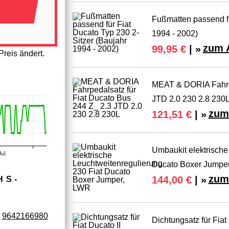
Fußmatten passend fü
1994 - 2002)
zum 
99,95 €
| »
reis ändert.
MEAT & DORIA Fahrpe
JTD 2.0 230 2.8 230
zum
121,51 €
| »
Umbaukit elektrische
Jul
Ducato Boxer Jumpe
zum
144,00 €
| »
HS­
9642166980
Dichtungsatz für Fia