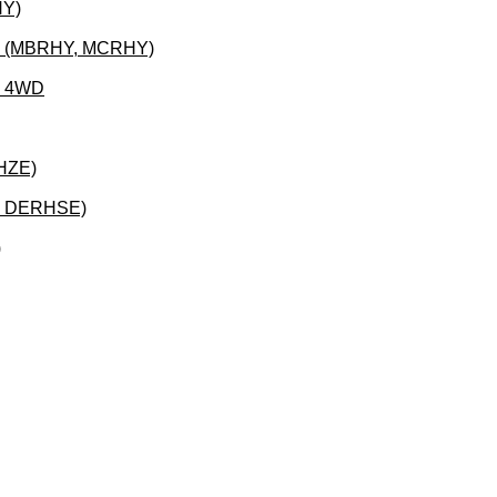
HY)
90 (MBRHY, MCRHY)
0 4WD
HZE)
, DERHSE)
)