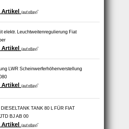
 Artikel
*
(auf eBay)
elektr. Leuchtweitenregulierung Fiat
per
 Artikel
*
(auf eBay)
rung LWR Scheinwerferhöhenverstellung
080
 Artikel
*
(auf eBay)
IESELTANK TANK 80 L FÜR FIAT
 JTD BJ AB 00
 Artikel
*
(auf eBay)