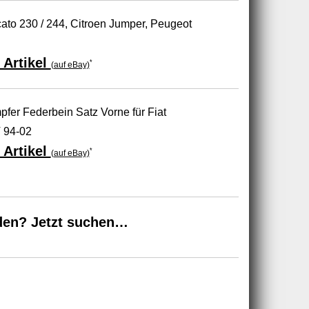
cato 230 / 244, Citroen Jumper, Peugeot
 Artikel
*
(auf eBay)
fer Federbein Satz Vorne für Fiat
 94-02
 Artikel
*
(auf eBay)
den? Jetzt suchen…