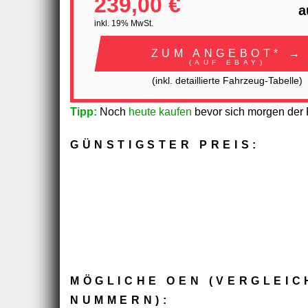
239,00 €
a
inkl. 19% MwSt.
ZUM ANGEBOT* →
(AUF EBAY)
(inkl. detaillierte Fahrzeug-Tabelle)
Tipp:
Noch
heute kaufen
bevor sich morgen der P
GÜNSTIGSTER PREIS:
MÖGLICHE OEN (VERGLEIC
NUMMERN):