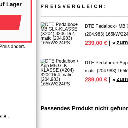
uf Lager
PREIS­VER­GLEICH:
DTE Pedalbox+ MB 
(204.983) 165kW/22
zum
239,00 €
| »
reis ändert.
DTE Pedalbox + App
matic (204.983) 16
zum
289,00 €
| »
Passendes Produkt nicht gefun
HS­