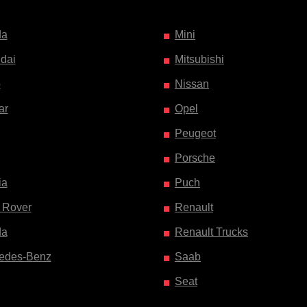
da
Mini
dai
Mitsubishi
o
Nissan
ar
Opel
Peugeot
Porsche
ia
Puch
 Rover
Renault
da
Renault Trucks
edes-Benz
Saab
Seat