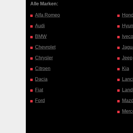
Alle Marken:
Alfa Romeo
Hon
Audi
Hyun
BMW
Ivec
Chevrolet
Jagu
Chrysler
Jeep
Citroen
Kia
Dacia
Lanc
Fiat
Land
Ford
Maz
Merc