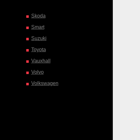
Skoda
Smart
Suzuki
Toyota
Vauxhall
Volvo
Volkswagen