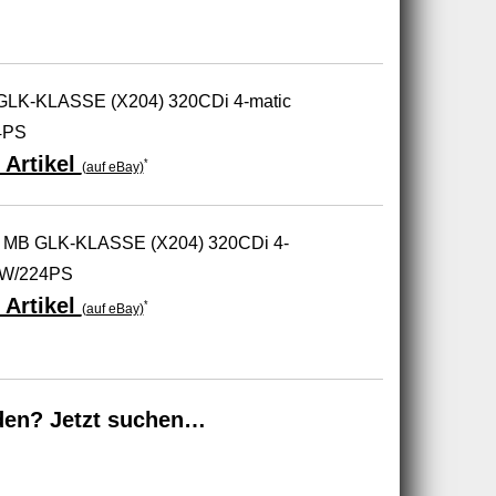
GLK-KLASSE (X204) 320CDi 4-matic
4PS
 Artikel
*
(auf eBay)
 MB GLK-KLASSE (X204) 320CDi 4-
5kW/224PS
 Artikel
*
(auf eBay)
den? Jetzt suchen…