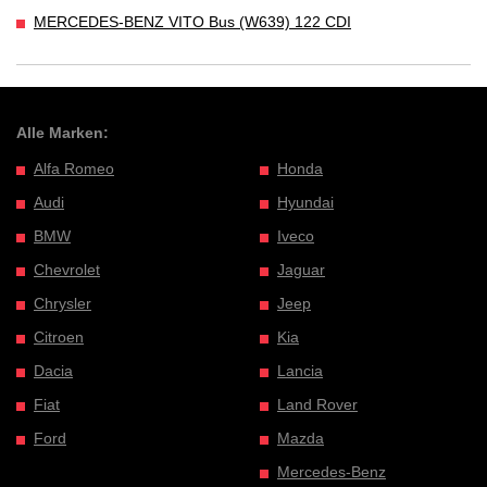
MERCEDES-BENZ VITO Bus (W639) 122 CDI
Alle Marken:
Alfa Romeo
Honda
Audi
Hyundai
BMW
Iveco
Chevrolet
Jaguar
Chrysler
Jeep
Citroen
Kia
Dacia
Lancia
Fiat
Land Rover
Ford
Mazda
Mercedes-Benz