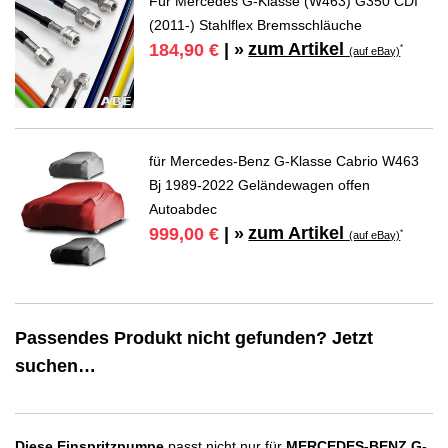
Für Mercedes G-Klasse (W463) G350 CDI
(2011-) Stahlflex Bremsschläuche
zum Artikel
184,90 €
| »
*
(auf eBay)
für Mercedes-Benz G-Klasse Cabrio W463
Bj 1989-2022 Geländewagen offen
Autoabdec
zum Artikel
999,00 €
| »
*
(auf eBay)
Passendes Produkt nicht gefunden? Jetzt
suchen…
Diese Einspritzpumpe
passt nicht nur für
MERCEDES-BENZ G-