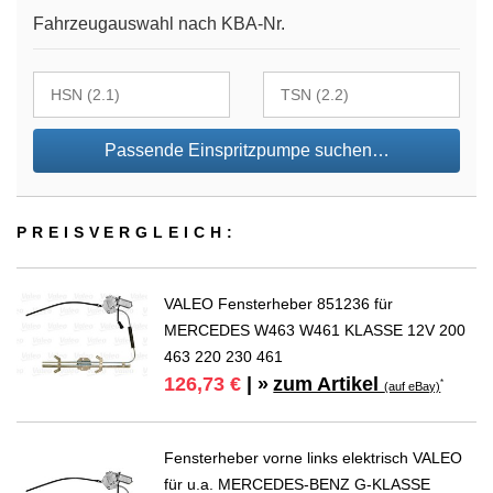
Fahrzeugauswahl nach KBA-Nr.
Passende Einspritzpumpe suchen…
PREIS­VER­GLEICH:
VALEO Fensterheber 851236 für
MERCEDES W463 W461 KLASSE 12V 200
463 220 230 461
zum Artikel
126,73 €
| »
*
(auf eBay)
Fensterheber vorne links elektrisch VALEO
für u.a. MERCEDES-BENZ G-KLASSE