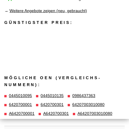
→
Weitere Angebote zeigen (neu, gebraucht)
GÜNSTIGSTER PREIS:
MÖGLICHE OEN (VERGLEICHS­
NUMMERN):
0445010095
0445010135
0986437363
6420700001
6420700301
64207003010080
A6420700001
A6420700301
A64207003010080