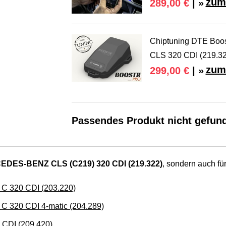
zum
289,00 €
| »
Chiptuning DTE Boos
CLS 320 CDI (219.322
zum
299,00 €
| »
Passendes Produkt nicht gefun
DES-BENZ CLS (C219) 320 CDI (219.322)
, sondern auch für
 320 CDI (203.220)
320 CDI 4-matic (204.289)
CDI (209.420)