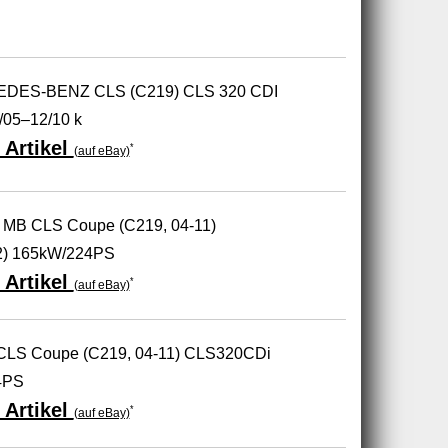
EDES-BENZ CLS (C219) CLS 320 CDI
/05–12/10 k
 Artikel
*
(auf eBay)
 MB CLS Coupe (C219, 04-11)
2) 165kW/224PS
 Artikel
*
(auf eBay)
CLS Coupe (C219, 04-11) CLS320CDi
4PS
 Artikel
*
(auf eBay)