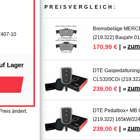
PREIS­VER­GLEICH:
Bremsbeläge MERC
7407-10
(219.322) Baujahr 01
zum
170,99 €
| »
uf Lager
DTE Gaspedaltuning
CLS320CDi (219.32
zum
239,00 €
| »
DTE Pedalbox+ MB 
reis ändert.
(219.322) 165kW/22
zum
239,00 €
| »