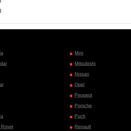
I
I
da
Mini
dai
Mitsubishi
o
Nissan
ar
Opel
Peugeot
Porsche
ia
Puch
 Rover
Renault