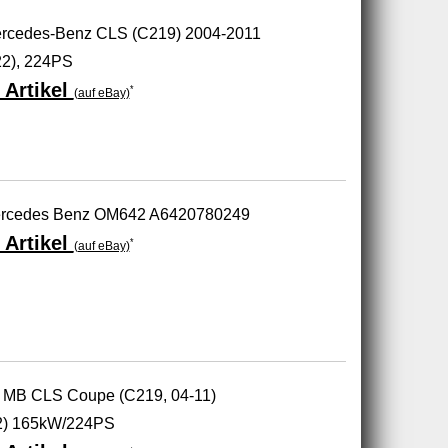
ercedes-Benz CLS (C219) 2004-2011
22), 224PS
 Artikel
*
(auf eBay)
 Mercedes Benz OM642 A6420780249
 Artikel
*
(auf eBay)
 MB CLS Coupe (C219, 04-11)
2) 165kW/224PS