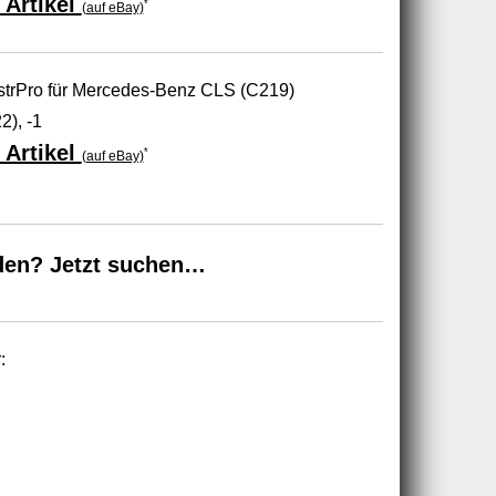
 Artikel
*
(auf eBay)
trPro für Mercedes-Benz CLS (C219)
), -1
 Artikel
*
(auf eBay)
den? Jetzt suchen…
: