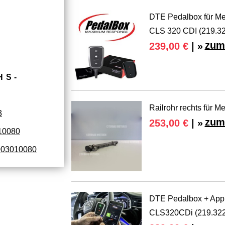
DTE Pedalbox für M
CLS 320 CDI (219.3
zum
239,00 €
| »
HS­
Railrohr rechts für
3
zum
253,00 €
| »
10080
03010080
DTE Pedalbox + App
CLS320CDi (219.32