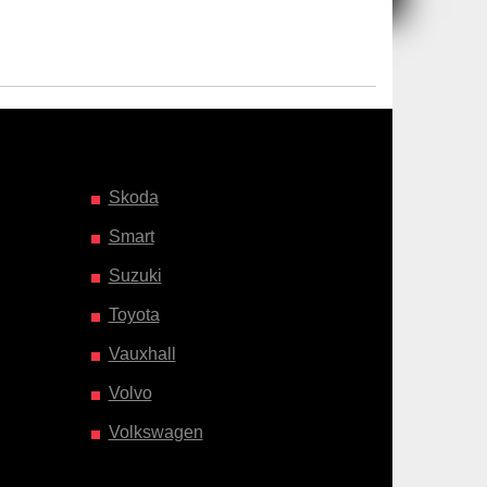
Skoda
Smart
Suzuki
Toyota
Vauxhall
Volvo
Volkswagen