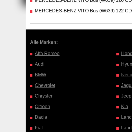
MERCEDES-BENZ VITO Bus (W639) 120 CD
MERCEDES-BENZ VITO Bus (W639) 122 CD
Alle Marken:
Alfa Romeo
Hon
Audi
Hyun
BMW
Ivec
Chevrolet
Jagu
Chrysler
Jeep
Citroen
Kia
Dacia
Lanc
Fiat
Land