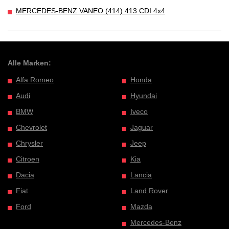
MERCEDES-BENZ VANEO (414) 413 CDI 4x4
Alle Marken:
Alfa Romeo
Honda
Audi
Hyundai
BMW
Iveco
Chevrolet
Jaguar
Chrysler
Jeep
Citroen
Kia
Dacia
Lancia
Fiat
Land Rover
Ford
Mazda
Mercedes-Benz