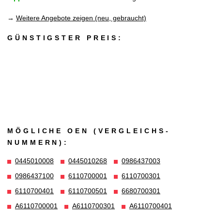
→
Weitere Angebote zeigen (neu, gebraucht)
GÜNSTIGSTER PREIS:
MÖGLICHE OEN (VERGLEICHS­
NUMMERN):
0445010008
0445010268
0986437003
0986437100
6110700001
6110700301
6110700401
6110700501
6680700301
A6110700001
A6110700301
A6110700401