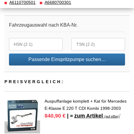
A6110700501
A6680700301
Fahrzeugauswahl nach KBA-Nr.
Passende Einspritzpumpe suchen…
PREIS­VER­GLEICH:
Auspuffanlage komplett + Kat für Mercedes
E-Klasse E 220 T CDI Kombi 1998-2003
zum Artikel
840,90 €
| »
*
(auf eBay)