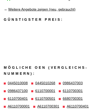
→
Weitere Angebote zeigen (neu, gebraucht)
GÜNSTIGSTER PREIS:
MÖGLICHE OEN (VERGLEICHS­
NUMMERN):
0445010008
0445010268
0986437003
0986437100
6110700001
6110700301
6110700401
6110700501
6680700301
A6110700001
A6110700301
A6110700401