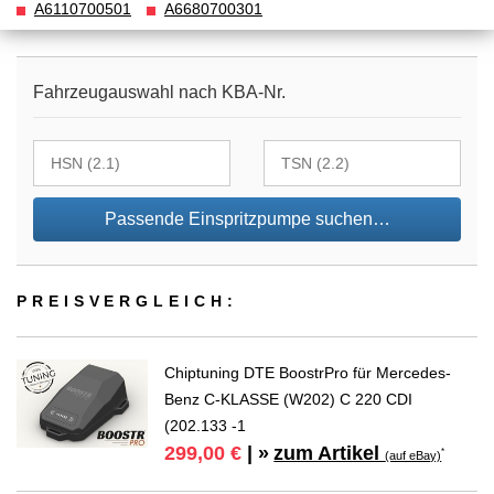
A6110700501
A6680700301
Fahrzeugauswahl nach KBA-Nr.
Passende Einspritzpumpe suchen…
PREIS­VER­GLEICH:
Chiptuning DTE BoostrPro für Mercedes-
Benz C-KLASSE (W202) C 220 CDI
(202.133 -1
zum Artikel
299,00 €
| »
*
(auf eBay)