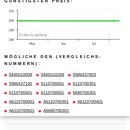
GÜNSTIGSTER PREIS:
310
300
290
JS chart by amCharts
280
May
Jun
Jul
MÖGLICHE OEN (VERGLEICHS­
NUMMERN):
0445010008
0445010268
0986437003
0986437100
6110700001
6110700301
6110700401
6110700501
6680700301
A6110700001
A6110700301
A6110700401
A6110700501
A6680700301