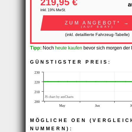
219,95 €
a
inkl. 19% MwSt.
ZUM ANGEBOT* →
(AUF EBAY)
(inkl. detaillierte Fahrzeug-Tabelle)
Tipp:
Noch
heute kaufen
bevor sich morgen der P
GÜNSTIGSTER PREIS:
230
220
210
JS chart by amCharts
200
May
Jun
J
MÖGLICHE OEN (VERGLEIC
NUMMERN):