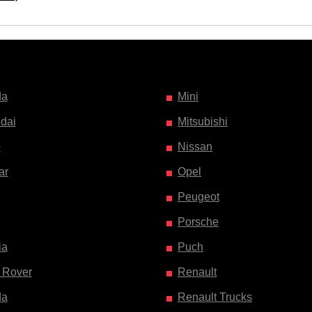
da
Mini
dai
Mitsubishi
o
Nissan
ar
Opel
Peugeot
Porsche
ia
Puch
 Rover
Renault
da
Renault Trucks