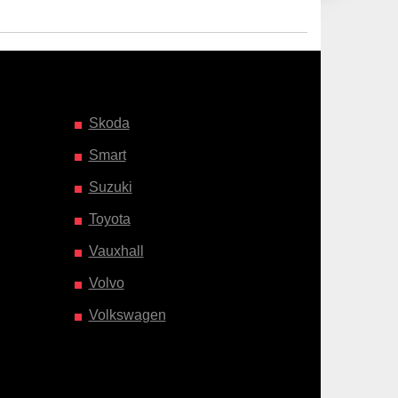
Skoda
Smart
Suzuki
Toyota
Vauxhall
Volvo
Volkswagen