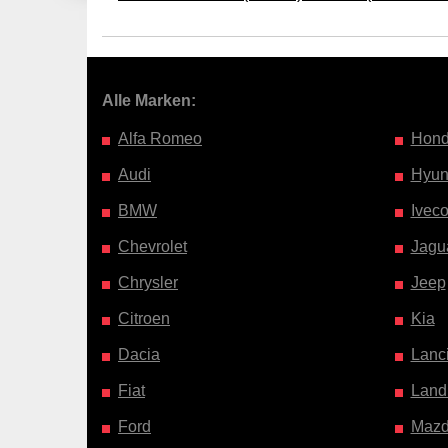
Alle Marken:
Alfa Romeo
Hon
Audi
Hyun
BMW
Ivec
Chevrolet
Jagu
Chrysler
Jeep
Citroen
Kia
Dacia
Lanc
Fiat
Land
Ford
Maz