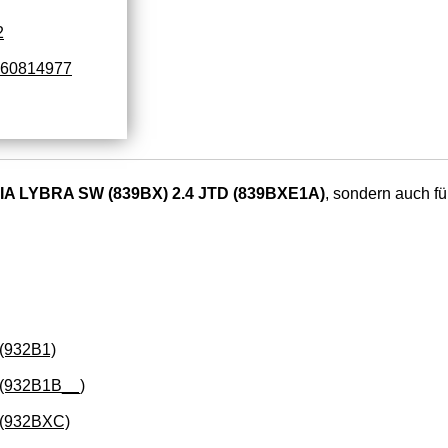
2
60814977
A LYBRA SW (839BX) 2.4 JTD (839BXE1A)
, sondern auch fü
(932B1)
 (932B1B__)
 (932BXC)