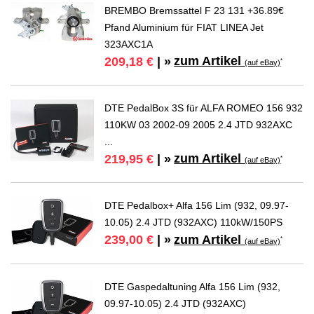
BREMBO Bremssattel F 23 131 +36.89€
Pfand Aluminium für FIAT LINEA Jet
323AXC1A
zum Artikel
209,18 €
| »
*
(auf eBay)
DTE PedalBox 3S für ALFA ROMEO 156 932
110KW 03 2002-09 2005 2.4 JTD 932AXC
...
zum Artikel
219,95 €
| »
*
(auf eBay)
DTE Pedalbox+ Alfa 156 Lim (932, 09.97-
10.05) 2.4 JTD (932AXC) 110kW/150PS
zum Artikel
239,00 €
| »
*
(auf eBay)
DTE Gaspedaltuning Alfa 156 Lim (932,
09.97-10.05) 2.4 JTD (932AXC)