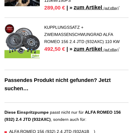
110kW/150PS
zum Artikel
289,00 €
| »
*
(auf eBay)
KUPPLUNGSSATZ +
ZWEIMASSENSCHWUNGRAD ALFA
ROMEO 156 2.4 JTD (932AXC) 110 KW
zum Artikel
492,50 €
| »
*
(auf eBay)
Passendes Produkt nicht gefunden? Jetzt
suchen…
Diese Einspritzpumpe
passt nicht nur für
ALFA ROMEO 156
(932) 2.4 JTD (932AXC)
, sondern auch für:
ALFA ROMEO 156 (932) 2.4 JTD (932A1B__)