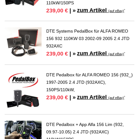
110kW/150PS
zum Artikel
239,00 €
| »
*
(auf eBay)
DTE Systems PedalBox für ALFA ROMEO
156 932 110KW 03 2002-09 2005 2.4 JTD
932AXC
zum Artikel
239,00 €
| »
*
(auf eBay)
DTE Pedalbox für ALFA ROMEO 156 (932_)
1997-2005 2.4 JTD (932AXC),
150PS/110kW,
zum Artikel
239,00 €
| »
*
(auf eBay)
DTE Pedalbox + App Alfa 156 Lim (932,
09.97-10.05) 2.4 JTD (932AXC)