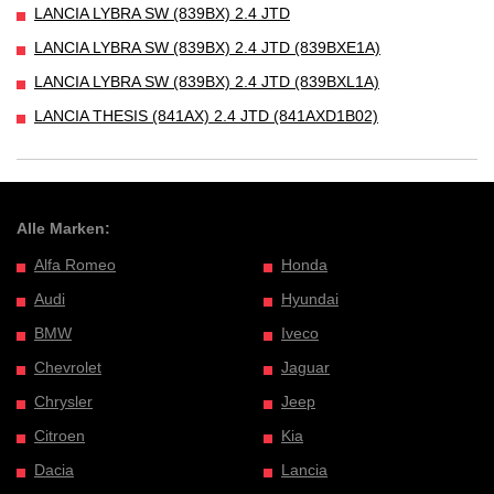
LANCIA LYBRA SW (839BX) 2.4 JTD
LANCIA LYBRA SW (839BX) 2.4 JTD (839BXE1A)
LANCIA LYBRA SW (839BX) 2.4 JTD (839BXL1A)
LANCIA THESIS (841AX) 2.4 JTD (841AXD1B02)
Alle Marken:
Alfa Romeo
Honda
Audi
Hyundai
BMW
Iveco
Chevrolet
Jaguar
Chrysler
Jeep
Citroen
Kia
Dacia
Lancia