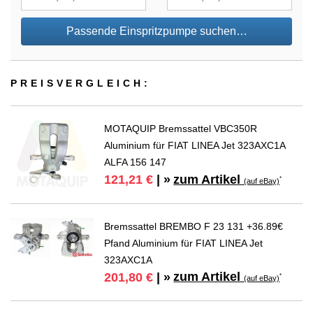
Passende Einspritzpumpe suchen…
PREIS­VER­GLEICH:
MOTAQUIP Bremssattel VBC350R
Aluminium für FIAT LINEA Jet 323AXC1A
ALFA 156 147
zum Artikel
121,21 €
| »
*
(auf eBay)
Bremssattel BREMBO F 23 131 +36.89€
Pfand Aluminium für FIAT LINEA Jet
323AXC1A
zum Artikel
201,80 €
| »
*
(auf eBay)