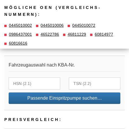
MÖGLICHE OEN (VERGLEICHS­
NUMMERN):
0445010002
0445010006
0445010072
0986437001
46522786
46811229
60814977
60816616
Fahrzeugauswahl nach KBA-Nr.
Passende Einspritzpumpe suchen…
PREIS­VER­GLEICH: