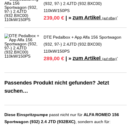
(932, 97-) 2.4JTD (932.BXC00)
110kW/150PS
zum Artikel
239,00 €
| »
*
(auf eBay)
DTE Pedalbox + App Alfa 156 Sportwagon
(932, 97-) 2.4JTD (932.BXC00)
110kW/150PS
zum Artikel
289,00 €
| »
*
(auf eBay)
Passendes Produkt nicht gefunden? Jetzt
suchen…
Diese Einspritzpumpe
passt nicht nur für
ALFA ROMEO 156
Sportwagon (932) 2.4 JTD (932BXC)
, sondern auch für: