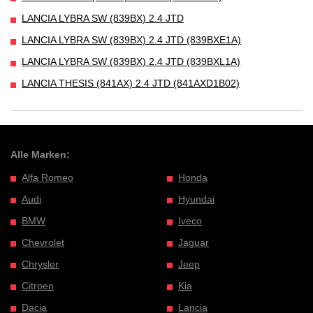
LANCIA LYBRA SW (839BX) 2.4 JTD
LANCIA LYBRA SW (839BX) 2.4 JTD (839BXE1A)
LANCIA LYBRA SW (839BX) 2.4 JTD (839BXL1A)
LANCIA THESIS (841AX) 2.4 JTD (841AXD1B02)
Alle Marken:
Alfa Romeo
Honda
Audi
Hyundai
BMW
Iveco
Chevrolet
Jaguar
Chrysler
Jeep
Citroen
Kia
Dacia
Lancia