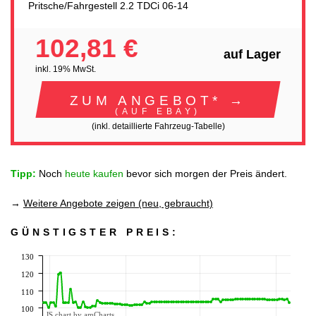
Pritsche/Fahrgestell 2.2 TDCi 06-14
102,81 €
auf Lager
inkl. 19% MwSt.
ZUM ANGEBOT* →
(AUF EBAY)
(inkl. detaillierte Fahrzeug-Tabelle)
Tipp:
Noch
heute kaufen
bevor sich morgen der Preis ändert.
→
Weitere Angebote zeigen (neu, gebraucht)
GÜNSTIGSTER PREIS:
130
120
110
100
JS chart by amCharts