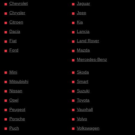
Chevrolet
Jaguar
Chrysler
Jeep
Citroen
Kia
Dacia
Lancia
Fiat
Land Rover
Ford
Mazda
Mercedes-Benz
Mini
Skoda
Mitsubishi
Smart
Nissan
Suzuki
Opel
Toyota
Peugeot
Vauxhall
Porsche
Volvo
Puch
Volkswagen