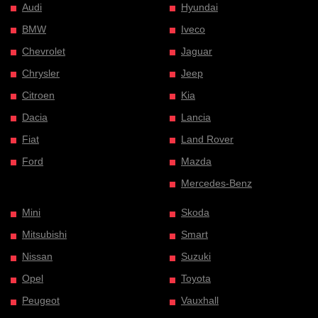
Audi
Hyundai
BMW
Iveco
Chevrolet
Jaguar
Chrysler
Jeep
Citroen
Kia
Dacia
Lancia
Fiat
Land Rover
Ford
Mazda
Mercedes-Benz
Mini
Skoda
Mitsubishi
Smart
Nissan
Suzuki
Opel
Toyota
Peugeot
Vauxhall