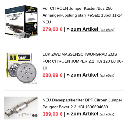
Für CITROEN Jumper Kasten/Bus 250
Anhängerkupplung starr +eSatz 13pol 11-24
NEU
zum Artikel
279,00 €
| »
*
(auf eBay)
LUK ZWEIMASSENSCHWUNGRAD ZMS
FÜR CITROEN JUMPER 2.2 HDi 120 BJ 06-
10
zum Artikel
280,99 €
| »
*
(auf eBay)
NEU Dieselpartikelfilter DPF Citröen Jumper
Peugeot Boxer 2.2 HDi 1606604680
zum Artikel
389,00 €
| »
*
(auf eBay)