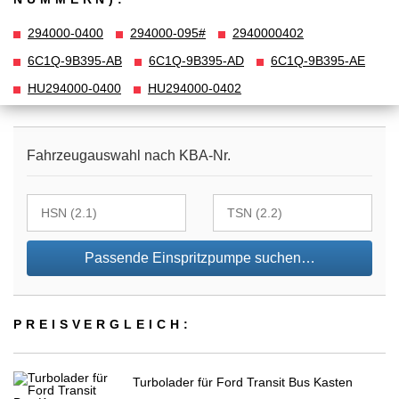
294000-0400
294000-095#
2940000402
6C1Q-9B395-AB
6C1Q-9B395-AD
6C1Q-9B395-AE
HU294000-0400
HU294000-0402
Fahrzeugauswahl nach KBA-Nr.
Passende Einspritzpumpe suchen…
PREIS­VER­GLEICH:
Turbolader für Ford Transit Bus Kasten