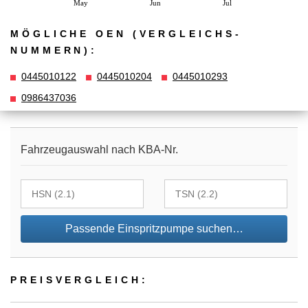
May
Jun
Jul
MÖGLICHE OEN (VERGLEICHS­
NUMMERN):
0445010122
0445010204
0445010293
0986437036
Fahrzeugauswahl nach KBA-Nr.
Passende Einspritzpumpe suchen…
PREIS­VER­GLEICH: