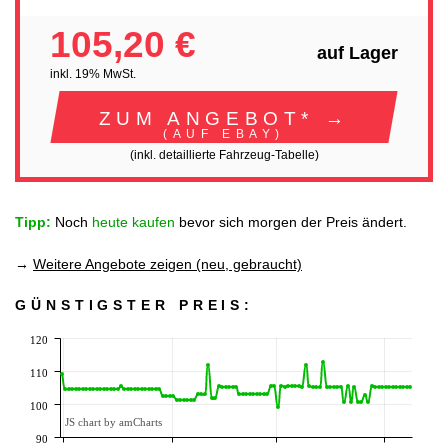
105,20 €
auf Lager
inkl. 19% MwSt.
ZUM ANGEBOT* →
(AUF EBAY)
(inkl. detaillierte Fahrzeug-Tabelle)
Tipp:
Noch
heute kaufen
bevor sich morgen der Preis ändert.
→
Weitere Angebote zeigen (neu, gebraucht)
GÜNSTIGSTER PREIS:
120
110
100
JS chart by amCharts
90