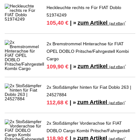
Heckleuchte rechts re Für FIAT Doblo
51974249
zum Artikel
105,40 €
| »
*
(auf eBay)
2x Bremstrommel Hinterachse für FIAT
OPEL DOBLO Pritsche/Fahrgestell Kombi
Cargo
zum Artikel
109,90 €
| »
*
(auf eBay)
2x Stoßdämpfer hinten für Fiat Doblo 263 |
24527884
zum Artikel
112,68 €
| »
*
(auf eBay)
2x Stoßdämpfer Vorderachse für FIAT
DOBLO Cargo Kombi Pritsche/Fahrgestell
zum Artikel
118,90 €
| »
*
(auf eBay)