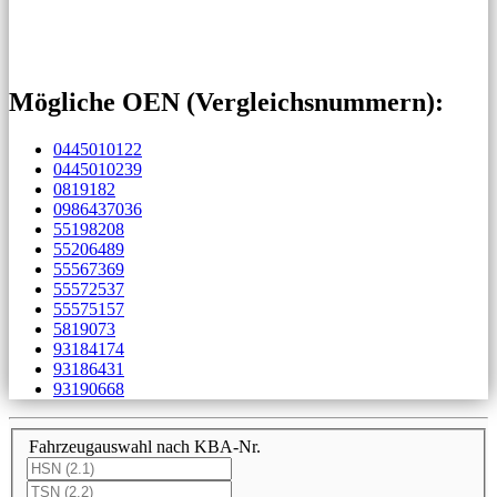
Mögliche OEN (Vergleichs­nummern):
0445010122
0445010239
0819182
0986437036
55198208
55206489
55567369
55572537
55575157
5819073
93184174
93186431
93190668
Fahrzeugauswahl nach KBA-Nr.