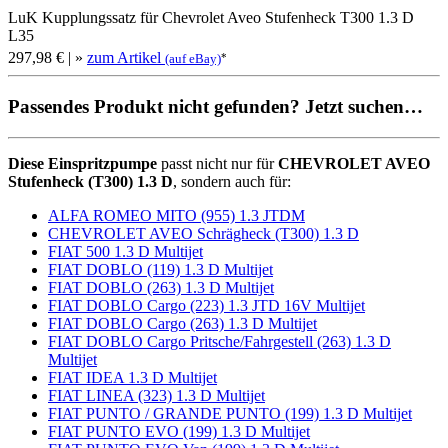
LuK Kupplungssatz für Chevrolet Aveo Stufenheck T300 1.3 D
L35
297,98 €
| »
zum Artikel
*
(auf eBay)
Passendes Produkt nicht gefunden? Jetzt suchen…
Diese Einspritzpumpe
passt nicht nur für
CHEVROLET AVEO
Stufenheck (T300) 1.3 D
, sondern auch für:
ALFA ROMEO MITO (955) 1.3 JTDM
CHEVROLET AVEO Schrägheck (T300) 1.3 D
FIAT 500 1.3 D Multijet
FIAT DOBLO (119) 1.3 D Multijet
FIAT DOBLO (263) 1.3 D Multijet
FIAT DOBLO Cargo (223) 1.3 JTD 16V Multijet
FIAT DOBLO Cargo (263) 1.3 D Multijet
FIAT DOBLO Cargo Pritsche/Fahrgestell (263) 1.3 D
Multijet
FIAT IDEA 1.3 D Multijet
FIAT LINEA (323) 1.3 D Multijet
FIAT PUNTO / GRANDE PUNTO (199) 1.3 D Multijet
FIAT PUNTO EVO (199) 1.3 D Multijet