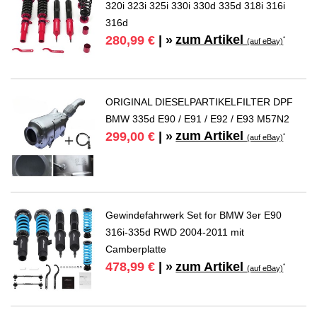
320i 323i 325i 330i 330d 335d 318i 316i
316d
zum Artikel
280,99 €
| »
*
(auf eBay)
ORIGINAL DIESELPARTIKELFILTER DPF
BMW 335d E90 / E91 / E92 / E93 M57N2
zum Artikel
299,00 €
| »
*
(auf eBay)
Gewindefahrwerk Set for BMW 3er E90
316i-335d RWD 2004-2011 mit
Camberplatte
zum Artikel
478,99 €
| »
*
(auf eBay)