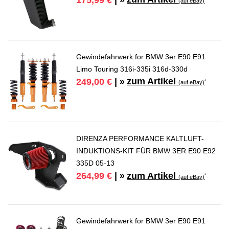
175,99 €
| »
(auf eBay)
Gewindefahrwerk for BMW 3er E90 E91
Limo Touring 316i-335i 316d-330d
zum Artikel
249,00 €
| »
*
(auf eBay)
DIRENZA PERFORMANCE KALTLUFT-
INDUKTIONS-KIT FÜR BMW 3ER E90 E92
335D 05-13
zum Artikel
264,99 €
| »
*
(auf eBay)
Gewindefahrwerk for BMW 3er E90 E91