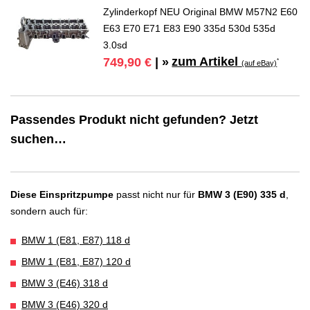
Zylinderkopf NEU Original BMW M57N2 E60
E63 E70 E71 E83 E90 335d 530d 535d
3.0sd
zum Artikel
749,90 €
| »
*
(auf eBay)
Passendes Produkt nicht gefunden? Jetzt
suchen…
Diese Einspritzpumpe
passt nicht nur für
BMW 3 (E90) 335 d
,
sondern auch für:
BMW 1 (E81, E87) 118 d
BMW 1 (E81, E87) 120 d
BMW 3 (E46) 318 d
BMW 3 (E46) 320 d