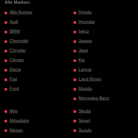
Alle Marken:
Alfa Romeo
Honda
Audi
Hyundai
BMW
Iveco
Chevrolet
Jaguar
Chrysler
Jeep
Citroen
Kia
Dacia
Lancia
Fiat
Land Rover
Ford
Mazda
Mercedes-Benz
Mini
Skoda
Mitsubishi
Smart
Nissan
Suzuki