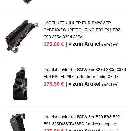
LADELUFTKÜHLER FÜR BMW 3ER
CABRIO/COUPE/TOURING E90 E91 E92
E93 325d 330d 335d
zum Artikel
175,00 €
| »
*
(auf eBay)
Ladeluftkühler for BMW 3er 325d 330d 335d
E90 E91 E92/93 Turbo Intercooler 05-13
zum Artikel
175,59 €
| »
*
(auf eBay)
Ladeluftkühler for BMW 3er E90 E93 E92
E91 325D/330D/335D for diesel engine
zum Artikel
*