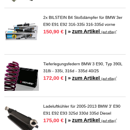
2x BILSTEIN B4 Stoßdämpfer für BMW 3er
E90 E91 E92 316-335i 316-335d vorne
zum Artikel
150,90 €
| »
*
(auf eBay)
Tieferlegungsfedern BMW 3 E90, Typ 390L
318i - 335i, 316d - 335d 40/25
zum Artikel
172,00 €
| »
*
(auf eBay)
Ladeluftkühler für 2005-2013 BMW 3' E90
E91 E92 E93 325d 330d 335d Diesel
zum Artikel
175,00 €
| »
*
(auf eBay)