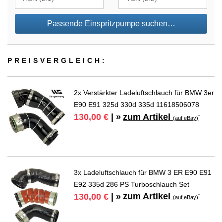
Passende Einspritzpumpe suchen…
PREIS­VER­GLEICH:
2x Verstärkter Ladeluftschlauch für BMW 3er
E90 E91 325d 330d 335d 11618506078
zum Artikel
130,00 €
| »
*
(auf eBay)
3x Ladeluftschlauch für BMW 3 ER E90 E91
E92 335d 286 PS Turboschlauch Set
zum Artikel
130,00 €
| »
*
(auf eBay)