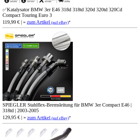
✅Katalysator BMW 3er E46 318d 318td 320d 320td 320Cd
Compact Touring Euro 3
119,99 €
| »
zum Artikel
*
(auf eBay)
SPIEGLER Stahlflex-Bremsleitung für BMW 3er Compact E46 |
318td | 2003-2005
129,95 €
| »
zum Artikel
*
(auf eBay)