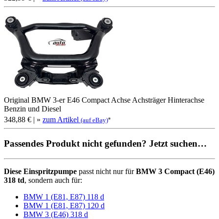
Original BMW 3-er E46 Compact Achse Achsträger Hinterachse
Benzin und Diesel
348,88 €
| »
zum Artikel
*
(auf eBay)
Passendes Produkt nicht gefunden? Jetzt suchen…
Diese Einspritzpumpe
passt nicht nur für
BMW 3 Compact (E46)
318 td
, sondern auch für:
BMW 1 (E81, E87) 118 d
BMW 1 (E81, E87) 120 d
BMW 3 (E46) 318 d