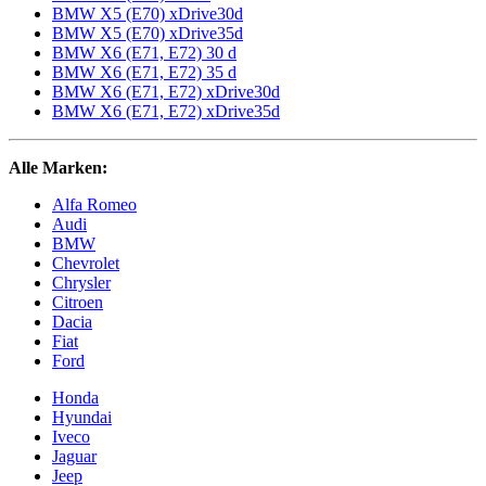
BMW X5 (E70) xDrive30d
BMW X5 (E70) xDrive35d
BMW X6 (E71, E72) 30 d
BMW X6 (E71, E72) 35 d
BMW X6 (E71, E72) xDrive30d
BMW X6 (E71, E72) xDrive35d
Alle Marken:
Alfa Romeo
Audi
BMW
Chevrolet
Chrysler
Citroen
Dacia
Fiat
Ford
Honda
Hyundai
Iveco
Jaguar
Jeep