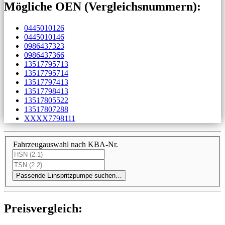
Mögliche OEN (Vergleichs­nummern):
0445010126
0445010146
0986437323
0986437366
13517795713
13517795714
13517797413
13517798413
13517805522
13517807288
XXXX7798111
Fahrzeugauswahl nach KBA-Nr.
Passende Einspritzpumpe suchen…
Preis­ver­gleich: