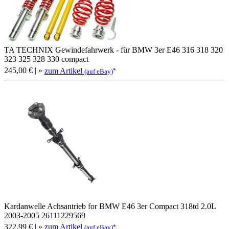
TA TECHNIX Gewindefahrwerk - für BMW 3er E46 316 318 320
323 325 328 330 compact
245,00 €
| »
zum Artikel
*
(auf eBay)
Kardanwelle Achsantrieb for BMW E46 3er Compact 318td 2.0L
2003-2005 26111229569
322,99 €
| »
zum Artikel
*
(auf eBay)