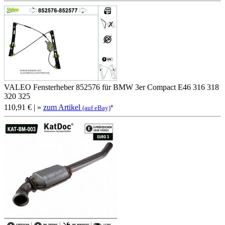
VALEO Fensterheber 852576 für BMW 3er Compact E46 316 318
320 325
110,91 €
| »
zum Artikel
*
(auf eBay)