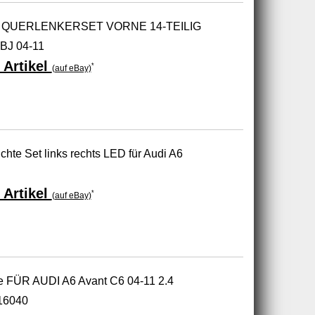
QUERLENKERSET VORNE 14-TEILIG
BJ 04-11
 Artikel
*
(auf eBay)
hte Set links rechts LED für Audi A6
 Artikel
*
(auf eBay)
ne FÜR AUDI A6 Avant C6 04-11 2.4
616040