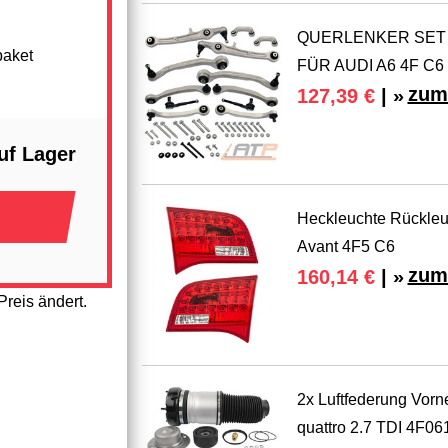
QUERLENKER SET 
paket
FÜR AUDI A6 4F C6 
zum
127,39 €
| »
uf Lager
Heckleuchte Rückleuc
Avant 4F5 C6
zum
160,14 €
| »
reis ändert.
2x Luftfederung Vor
quattro 2.7 TDI 4F0