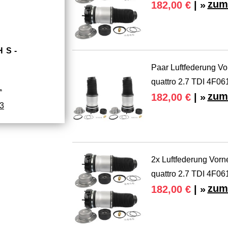
zum
182,00 €
| »
HS­
Paar Luftfederung Vo
quattro 2.7 TDI 4F0
L
zum
182,00 €
| »
3
2x Luftfederung Vor
quattro 2.7 TDI 4F0
zum
182,00 €
| »