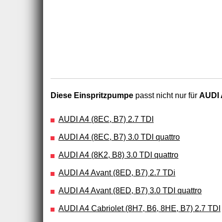
Diese Einspritzpumpe
passt nicht nur für
AUDI A
AUDI A4 (8EC, B7) 2.7 TDI
AUDI A4 (8EC, B7) 3.0 TDI quattro
AUDI A4 (8K2, B8) 3.0 TDI quattro
AUDI A4 Avant (8ED, B7) 2.7 TDi
AUDI A4 Avant (8ED, B7) 3.0 TDI quattro
AUDI A4 Cabriolet (8H7, B6, 8HE, B7) 2.7 TDI