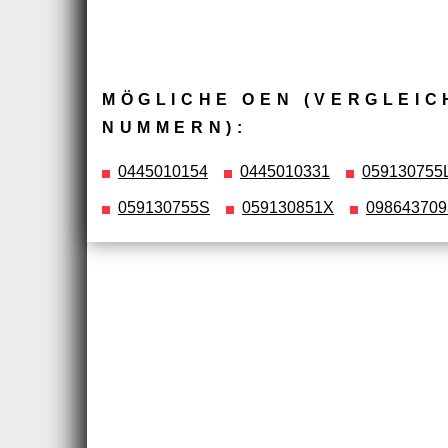
MÖGLICHE OEN (VERGLEIC
NUMMERN):
0445010154
0445010331
059130755
059130755S
059130851X
098643709