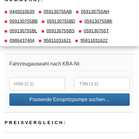
0445010639
059130755AB
059130755AH
059130755BB
059130755BD
059130755BK
059130755BL
059130755BS
059130755T
0986437404
95811031621
95811031622
Fahrzeugauswahl nach KBA-Nr.
Passende Einspritzpumpe suchen…
PREIS­VER­GLEICH: