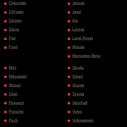
Chevrolet
Jaguar
Chrysler
Jeep
Citroen
Kia
Dacia
Lancia
Fiat
Land Rover
Ford
Mazda
Mercedes-Benz
Mini
Skoda
Mitsubishi
Smart
Nissan
Suzuki
Opel
Toyota
Peugeot
Vauxhall
Porsche
Volvo
Puch
Volkswagen