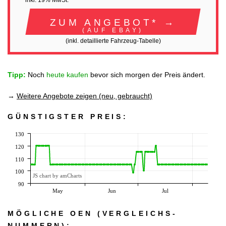
inkl. 19% MwSt.
ZUM ANGEBOT* →
(AUF EBAY)
(inkl. detaillierte Fahrzeug-Tabelle)
Tipp:
Noch
heute kaufen
bevor sich morgen der Preis ändert.
→
Weitere Angebote zeigen (neu, gebraucht)
GÜNSTIGSTER PREIS:
130
120
110
100
JS chart by amCharts
90
May
Jun
Jul
MÖGLICHE OEN (VERGLEICHS­
NUMMERN):