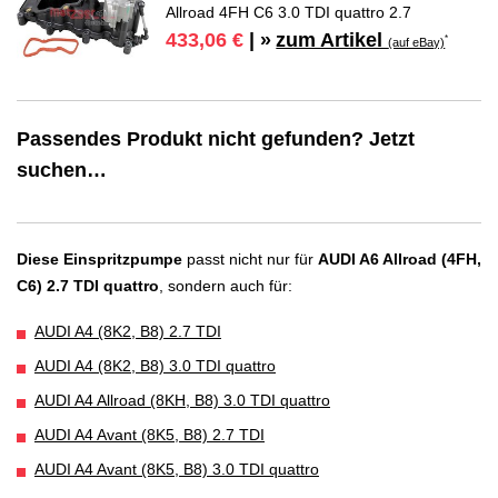
Allroad 4FH C6 3.0 TDI quattro 2.7
zum Artikel
433,06 €
| »
*
(auf eBay)
Passendes Produkt nicht gefunden? Jetzt
suchen…
Diese Einspritzpumpe
passt nicht nur für
AUDI A6 Allroad (4FH,
C6) 2.7 TDI quattro
, sondern auch für:
AUDI A4 (8K2, B8) 2.7 TDI
AUDI A4 (8K2, B8) 3.0 TDI quattro
AUDI A4 Allroad (8KH, B8) 3.0 TDI quattro
AUDI A4 Avant (8K5, B8) 2.7 TDI
AUDI A4 Avant (8K5, B8) 3.0 TDI quattro