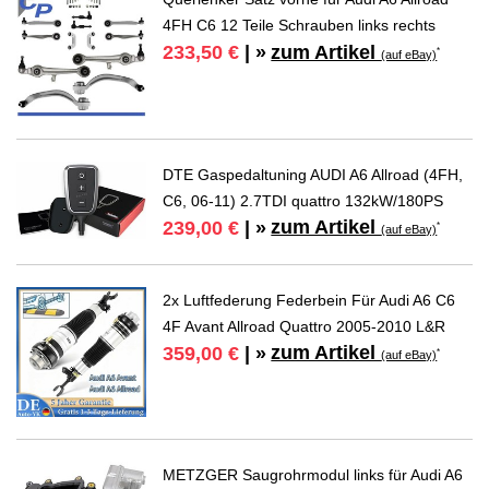
4FH C6 12 Teile Schrauben links rechts
zum Artikel
233,50 €
| »
*
(auf eBay)
DTE Gaspedaltuning AUDI A6 Allroad (4FH,
C6, 06-11) 2.7TDI quattro 132kW/180PS
zum Artikel
239,00 €
| »
*
(auf eBay)
2x Luftfederung Federbein Für Audi A6 C6
4F Avant Allroad Quattro 2005-2010 L&R
zum Artikel
359,00 €
| »
*
(auf eBay)
METZGER Saugrohrmodul links für Audi A6