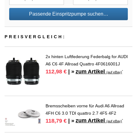
Passende Einspritzpumpe suchen…
PREIS­VER­GLEICH:
2x hinten Luftfederung Federbalg for AUDI
A6 C6 4F Allroad Quattro 4F0616001J
zum Artikel
112,98 €
| »
*
(auf eBay)
Bremsscheiben vorne für Audi A6 Allroad
4FH C6 3.0 TDI quattro 2.7 4F5 4F2
zum Artikel
118,79 €
| »
*
(auf eBay)