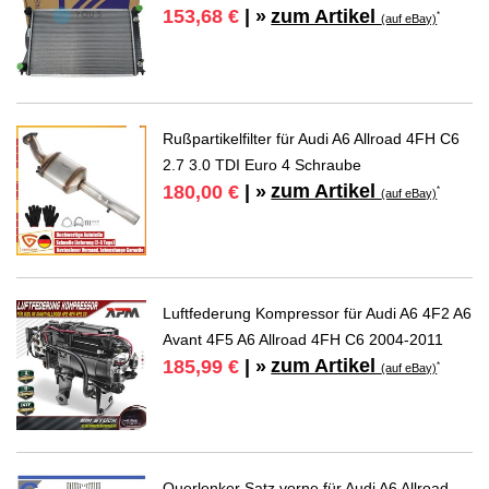
zum Artikel
153,68 €
| »
*
(auf eBay)
Rußpartikelfilter für Audi A6 Allroad 4FH C6
2.7 3.0 TDI Euro 4 Schraube
zum Artikel
180,00 €
| »
*
(auf eBay)
Luftfederung Kompressor für Audi A6 4F2 A6
Avant 4F5 A6 Allroad 4FH C6 2004-2011
zum Artikel
185,99 €
| »
*
(auf eBay)
Querlenker Satz vorne für Audi A6 Allroad