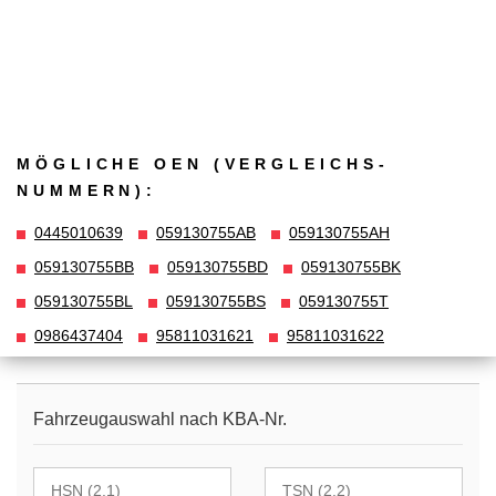
MÖGLICHE OEN (VERGLEICHS­
NUMMERN):
0445010639
059130755AB
059130755AH
059130755BB
059130755BD
059130755BK
059130755BL
059130755BS
059130755T
0986437404
95811031621
95811031622
Fahrzeugauswahl nach KBA-Nr.