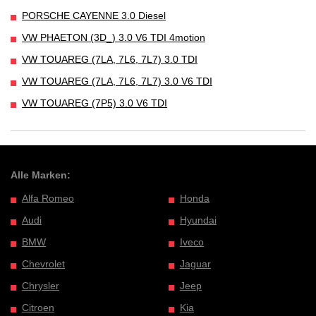
PORSCHE CAYENNE 3.0 Diesel
VW PHAETON (3D_) 3.0 V6 TDI 4motion
VW TOUAREG (7LA, 7L6, 7L7) 3.0 TDI
VW TOUAREG (7LA, 7L6, 7L7) 3.0 V6 TDI
VW TOUAREG (7P5) 3.0 V6 TDI
Alle Marken:
Alfa Romeo
Honda
Audi
Hyundai
BMW
Iveco
Chevrolet
Jaguar
Chrysler
Jeep
Citroen
Kia