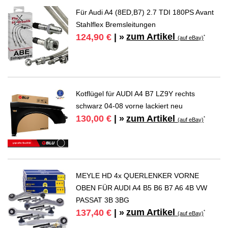
Für Audi A4 (8ED,B7) 2.7 TDI 180PS Avant
Stahlflex Bremsleitungen
zum Artikel
124,90 €
| »
*
(auf eBay)
Kotflügel für AUDI A4 B7 LZ9Y rechts
schwarz 04-08 vorne lackiert neu
zum Artikel
130,00 €
| »
*
(auf eBay)
MEYLE HD 4x QUERLENKER VORNE
OBEN FÜR AUDI A4 B5 B6 B7 A6 4B VW
PASSAT 3B 3BG
zum Artikel
137,40 €
| »
*
(auf eBay)