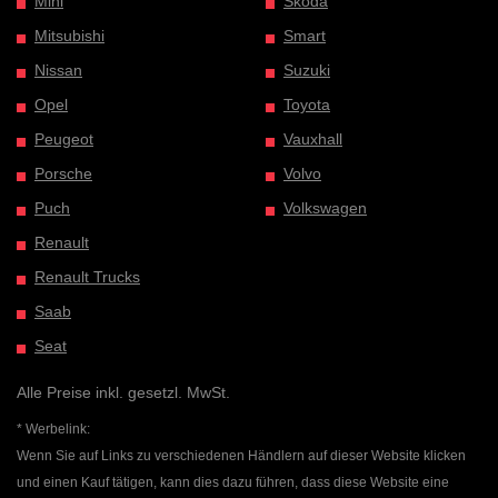
Mini
Skoda
Mitsubishi
Smart
Nissan
Suzuki
Opel
Toyota
Peugeot
Vauxhall
Porsche
Volvo
Puch
Volkswagen
Renault
Renault Trucks
Saab
Seat
Alle Preise inkl. gesetzl. MwSt.
* Werbelink:
Wenn Sie auf Links zu verschiedenen Händlern auf dieser Website klicken
und einen Kauf tätigen, kann dies dazu führen, dass diese Website eine