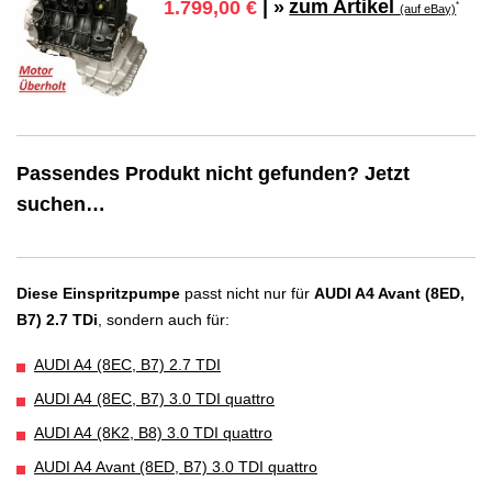
zum Artikel
1.799,00 €
| »
*
(auf eBay)
Passendes Produkt nicht gefunden? Jetzt
suchen…
Diese Einspritzpumpe
passt nicht nur für
AUDI A4 Avant (8ED,
B7) 2.7 TDi
, sondern auch für:
AUDI A4 (8EC, B7) 2.7 TDI
AUDI A4 (8EC, B7) 3.0 TDI quattro
AUDI A4 (8K2, B8) 3.0 TDI quattro
AUDI A4 Avant (8ED, B7) 3.0 TDI quattro