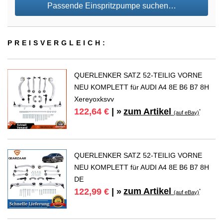
Passende Einspritzpumpe suchen…
PREIS­VER­GLEICH:
QUERLENKER SATZ 52-TEILIG VORNE
NEU KOMPLETT für AUDI A4 8E B6 B7 8H
Xereyoxksvv
zum Artikel
122,64 €
| »
*
(auf eBay)
QUERLENKER SATZ 52-TEILIG VORNE
NEU KOMPLETT für AUDI A4 8E B6 B7 8H
DE
zum Artikel
122,99 €
| »
*
(auf eBay)