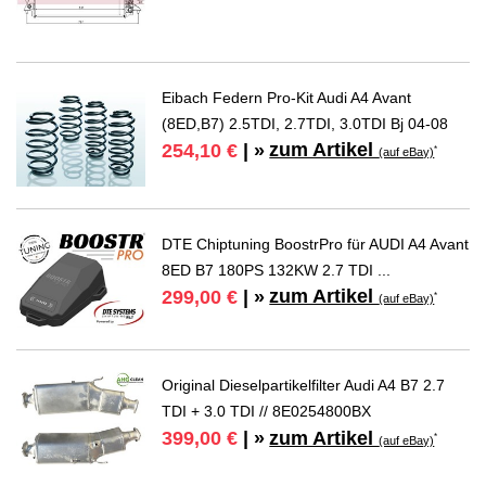
Eibach Federn Pro-Kit Audi A4 Avant
(8ED,B7) 2.5TDI, 2.7TDI, 3.0TDI Bj 04-08
zum Artikel
254,10 €
| »
*
(auf eBay)
DTE Chiptuning BoostrPro für AUDI A4 Avant
8ED B7 180PS 132KW 2.7 TDI ...
zum Artikel
299,00 €
| »
*
(auf eBay)
Original Dieselpartikelfilter Audi A4 B7 2.7
TDI + 3.0 TDI // 8E0254800BX
zum Artikel
399,00 €
| »
*
(auf eBay)