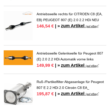
Antriebswelle rechts für CITROEN C8 (EA,
EB) PEUGEOT 807 (E) 2.0 2.2 HDi NEU
zum Artikel
146,54 €
| »
*
(auf eBay)
Antriebswelle Gelenkwelle für Peugeot 807
(E) 2.0 2.2 HDi Automatik vorne links
zum Artikel
149,99 €
| »
*
(auf eBay)
Ruß-/Partikelfilter Abgasanlage für Peugeot
807 E 2.2 HDi 2.0 Citroën C8 EA_
zum Artikel
195,87 €
| »
*
(auf eBay)