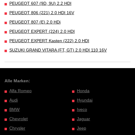
PEUGEOT 607 (9D, 9U) 2.2 HDI
PEUGEOT 806 (221) 2.0 HDI 16V
PEUGEOT 807 (E) 2.0 HDi
PEUGEOT EXPERT (224) 2.0 HDI
PEUGEOT EXPERT Kasten (222) 2.0 HDI
SUZUKI GRAND VITARA (FT, GT) 2.0 HDI 110 16V
Alle Marken:
Alfa Romeo
Honda
Audi
Hyundai
BMW
Iveco
Chevrolet
Jaguar
Chrysler
Jeep