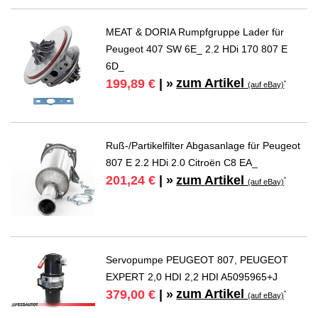
MEAT & DORIA Rumpfgruppe Lader für
Peugeot 407 SW 6E_ 2.2 HDi 170 807 E
6D_
zum Artikel
199,89 €
| »
*
(auf eBay)
Ruß-/Partikelfilter Abgasanlage für Peugeot
807 E 2.2 HDi 2.0 Citroën C8 EA_
zum Artikel
201,24 €
| »
*
(auf eBay)
Servopumpe PEUGEOT 807, PEUGEOT
EXPERT 2,0 HDI 2,2 HDI A5095965+J
zum Artikel
379,00 €
| »
*
(auf eBay)