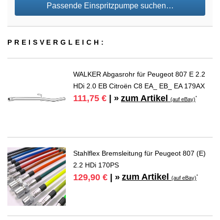
Passende Einspritzpumpe suchen…
PREIS­VER­GLEICH:
WALKER Abgasrohr für Peugeot 807 E 2.2
HDi 2.0 EB Citroën C8 EA_ EB_ EA 179AX
zum Artikel
111,75 €
| »
*
(auf eBay)
Stahlflex Bremsleitung für Peugeot 807 (E)
2.2 HDi 170PS
zum Artikel
129,90 €
| »
*
(auf eBay)